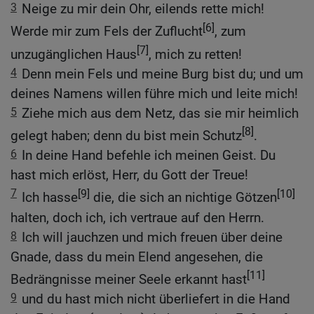
3
Neige zu mir dein Ohr, eilends rette mich!
[6]
Werde mir zum Fels der Zuflucht
, zum
[7]
unzugänglichen Haus
, mich zu retten!
4
Denn mein Fels und meine Burg bist du; und um
deines Namens willen führe mich und leite mich!
5
Ziehe mich aus dem Netz, das sie mir heimlich
[8]
gelegt haben; denn du bist mein Schutz
.
6
In deine Hand befehle ich meinen Geist. Du
hast mich erlöst, Herr, du Gott der Treue!
7
[9]
[10]
Ich hasse
die, die sich an nichtige Götzen
halten, doch ich, ich vertraue auf den Herrn.
8
Ich will jauchzen und mich freuen über deine
Gnade, dass du mein Elend angesehen, die
[11]
Bedrängnisse meiner Seele erkannt hast
9
und du hast mich nicht überliefert in die Hand