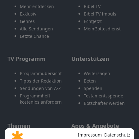
Mehr entdecken
Bibel TV
Exklusiv
Bibel TV Impuls
Genres
EchtJetzt
Alle Sendungen
MeinGottesdienst
Letzte Chance
TV Programm
Unterstützen
Programmübersicht
Weitersagen
Tipps der Redaktion
Beten
Sendungen von A-Z
Spenden
Programmheft
Testamentsspende
kostenlos anfordern
Botschafter werden
Themen
Apps & Angebote