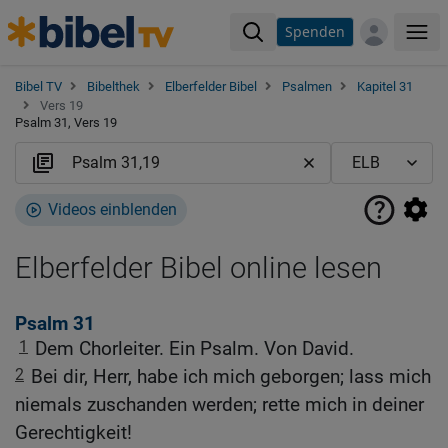
Spenden
Me
Bibel TV
Bibelthek
Elberfelder Bibel
Psalmen
Kapitel 31
Vers 19
Psalm 31, Vers 19
Videos einblenden
Elberfelder Bibel online lesen
Psalm 31
1
Dem Chorleiter. Ein Psalm. Von David.
2
Bei dir, Herr, habe ich mich geborgen; lass mich
niemals zuschanden werden; rette mich in deiner
Gerechtigkeit!