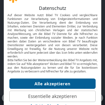
Gott und Bibel erklärt
Newsletter
Feiertage
Mobile App
Interviews
Kids App
Neuigkeiten
Smart TV
HbbTV
Bibelthek Online-Bibel
Nächster Gottesdienst
Bibel TV
Service
Über uns
Kontakt
Jobs
TV-Empfang
Presse
FAQ
Mediadaten
bibeltv.de:
Impressum
Datenschutz