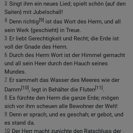
3
Singt ihm ein neues Lied; spielt schön {auf den
Saiten} mit Jubelschall!
4
[9]
Denn richtig
ist das Wort des Herrn, und all
sein Werk {geschieht} in Treue.
5
Er liebt Gerechtigkeit und Recht; die Erde ist
voll der Gnade des Herrn.
6
Durch des Herrn Wort ist der Himmel gemacht
und all sein Heer durch den Hauch seines
Mundes.
7
Er sammelt das Wasser des Meeres wie der
[10]
[11]
Damm
, legt in Behälter die Fluten
.
8
Es fürchte den Herrn die ganze Erde; mögen
sich vor ihm scheuen alle Bewohner der Welt!
9
Denn er sprach, und es geschah; er gebot, und
es stand da.
10
Der Herr macht zunichte den Ratschluss der