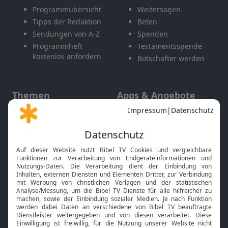
Programmübersicht
Weitersagen
Tipps der Redaktion
Beten
Sendungen von A-Z
Spenden
Programmheft
Testamentsspende
kostenlos anfordern
Botschafter werden
Themen
Apps & Angebote
Gott und Bibel erklärt
Newsletter
Feiertage
Mobile App
Interviews
Kids App
Neuigkeiten
Smart TV
HbbTV
Bibelthek Online-Bibel
Nächster Gottesdienst