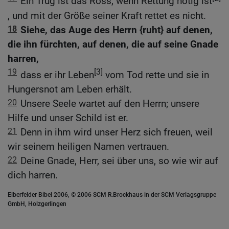
Ein Trug ist das Ross, wenn Rettung nötig ist
, und mit der Größe seiner Kraft rettet es nicht.
18
Siehe, das Auge des Herrn {ruht} auf denen,
die ihn fürchten, auf denen, die auf seine Gnade
harren,
19
[3]
dass er ihr Leben
vom Tod rette und sie in
Hungersnot am Leben erhält.
20
Unsere Seele wartet auf den Herrn; unsere
Hilfe und unser Schild ist er.
21
Denn in ihm wird unser Herz sich freuen, weil
wir seinem heiligen Namen vertrauen.
22
Deine Gnade, Herr, sei über uns, so wie wir auf
dich harren.
Elberfelder Bibel 2006, © 2006 SCM R.Brockhaus in der SCM Verlagsgruppe
GmbH, Holzgerlingen