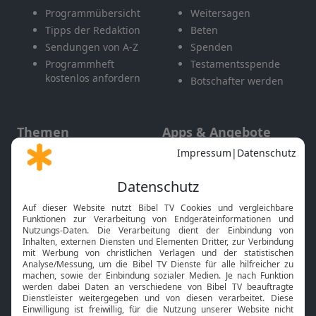
Programmübersicht
Weitersagen
Tipps der Redaktion
Beten
Sendungen von A-Z
Spenden
Programmheft
Testamentsspende
kostenlos anfordern
Botschafter werden
Themen
Apps & Angebote
Gott und Bibel erklärt
Newsletter
Feiertage
Mobile App
Interviews
Kids App
Neuigkeiten
Smart TV
HbbTV
Bibelthek Online-Bibel
Nächster Gottesdienst