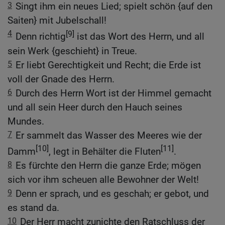
3
Singt ihm ein neues Lied; spielt schön {auf den
Saiten} mit Jubelschall!
4
[9]
Denn richtig
ist das Wort des Herrn, und all
sein Werk {geschieht} in Treue.
5
Er liebt Gerechtigkeit und Recht; die Erde ist
voll der Gnade des Herrn.
6
Durch des Herrn Wort ist der Himmel gemacht
und all sein Heer durch den Hauch seines
Mundes.
7
Er sammelt das Wasser des Meeres wie der
[10]
[11]
Damm
, legt in Behälter die Fluten
.
8
Es fürchte den Herrn die ganze Erde; mögen
sich vor ihm scheuen alle Bewohner der Welt!
9
Denn er sprach, und es geschah; er gebot, und
es stand da.
10
Der Herr macht zunichte den Ratschluss der