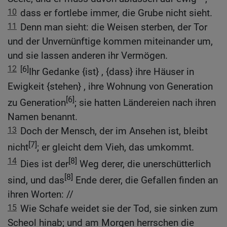
10
dass er fortlebe immer, die Grube nicht sieht.
11
Denn man sieht: die Weisen sterben, der Tor
und der Unvernünftige kommen miteinander um,
und sie lassen anderen ihr Vermögen.
12
[6]
Ihr Gedanke {ist} , {dass} ihre Häuser in
Ewigkeit {stehen} , ihre Wohnung von Generation
[6]
zu Generation
; sie hatten Ländereien nach ihren
Namen benannt.
13
Doch der Mensch, der im Ansehen ist, bleibt
[7]
nicht
; er gleicht dem Vieh, das umkommt.
14
[8]
Dies ist der
Weg derer, die unerschütterlich
[8]
sind, und das
Ende derer, die Gefallen finden an
ihren Worten: //
15
Wie Schafe weidet sie der Tod, sie sinken zum
Scheol hinab; und am Morgen herrschen die