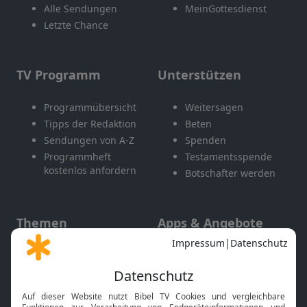
Alle Sendungen
MeinGottesdienst
Letzte Chance
TV Programm
Unterstützen
Programmübersicht
Weitersagen
Tipps der Redaktion
Beten
Sendungen von A-Z
Spenden
Programmheft
Testamentsspende
kostenlos anfordern
Botschafter werden
Themen
Apps & Angebote
Gott und Bibel erklärt
Newsletter
Feiertage
Mobile App
Interviews
Kids App
Neuigkeiten
Smart TV