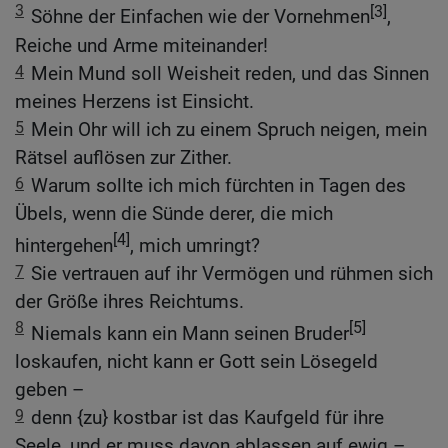
3
[3]
Söhne der Einfachen wie der Vornehmen
,
Reiche und Arme miteinander!
4
Mein Mund soll Weisheit reden, und das Sinnen
meines Herzens ist Einsicht.
5
Mein Ohr will ich zu einem Spruch neigen, mein
Rätsel auflösen zur Zither.
6
Warum sollte ich mich fürchten in Tagen des
Übels, wenn die Sünde derer, die mich
[4]
hintergehen
, mich umringt?
7
Sie vertrauen auf ihr Vermögen und rühmen sich
der Größe ihres Reichtums.
8
[5]
Niemals kann ein Mann seinen Bruder
loskaufen, nicht kann er Gott sein Lösegeld
geben –
9
denn {zu} kostbar ist das Kaufgeld für ihre
Seele, und er muss davon ablassen auf ewig –,