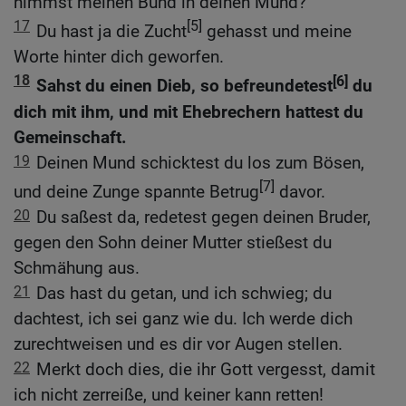
nimmst meinen Bund in deinen Mund?
17
[5]
Du hast ja die Zucht
gehasst und meine
Worte hinter dich geworfen.
18
[6]
Sahst du einen Dieb, so befreundetest
du
dich mit ihm, und mit Ehebrechern hattest du
Gemeinschaft.
19
Deinen Mund schicktest du los zum Bösen,
[7]
und deine Zunge spannte Betrug
davor.
20
Du saßest da, redetest gegen deinen Bruder,
gegen den Sohn deiner Mutter stießest du
Schmähung aus.
21
Das hast du getan, und ich schwieg; du
dachtest, ich sei ganz wie du. Ich werde dich
zurechtweisen und es dir vor Augen stellen.
22
Merkt doch dies, die ihr Gott vergesst, damit
ich nicht zerreiße, und keiner kann retten!