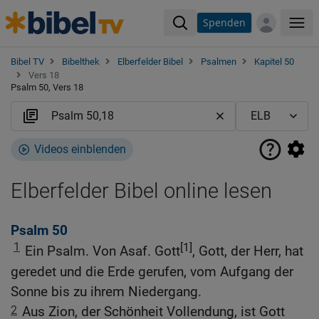
Spenden
Me
Bibel TV
Bibelthek
Elberfelder Bibel
Psalmen
Kapitel 50
Vers 18
Psalm 50, Vers 18
Videos einblenden
Elberfelder Bibel online lesen
Psalm 50
1
[1]
Ein Psalm. Von Asaf. Gott
, Gott, der Herr, hat
geredet und die Erde gerufen, vom Aufgang der
Sonne bis zu ihrem Niedergang.
2
Aus Zion, der Schönheit Vollendung, ist Gott