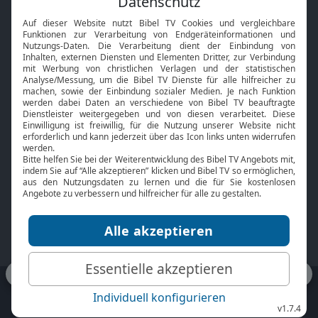
Interviews
Kids App
Neuigkeiten
Smart TV
HbbTV
Bibelthek Online-Bibel
Nächster Gottesdienst
Bibel TV
Service
Über uns
Kontakt
Jobs
TV-Empfang
Presse
FAQ
Mediadaten
bibeltv.de:
Impressum
Datenschutz
Nutzungsbedingungen