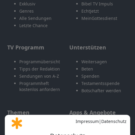
Exklusiv
Bibel TV Impuls
Genres
EchtJetzt
Alle Sendungen
MeinGottesdienst
Letzte Chance
TV Programm
Unterstützen
Programmübersicht
Weitersagen
Tipps der Redaktion
Beten
Sendungen von A-Z
Spenden
Programmheft
Testamentsspende
kostenlos anfordern
Botschafter werden
Themen
Apps & Angebote
Gott und Bibel erklärt
Newsletter
Feiertage
Mobile App