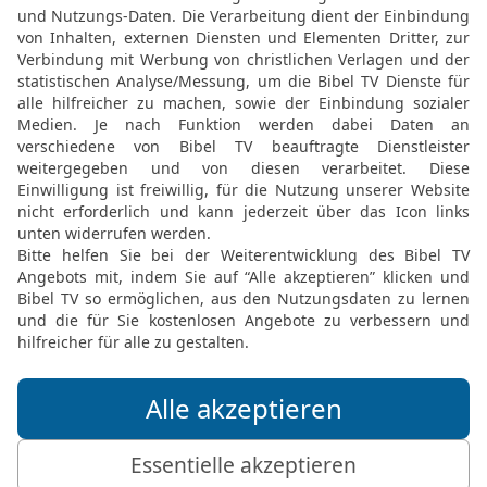
19
Deinen Mund schickte
[7]
spannte Betrug
davor.
20
Du saßest da, redete
deiner Mutter stießest 
21
Das hast du getan, un
wie du. Ich werde dich z
stellen.
22
Merkt doch dies, die i
zerreiße, und keiner kann
23
Wer Dank opfert, verh
ihn werde ich das Heil G
Elberfelder Bibel 2006, © 2006 SCM R