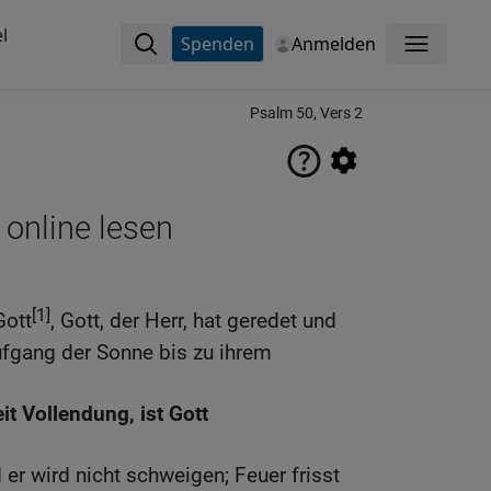
l
Spenden
Anmelden
Menü
Psalm 50, Vers 2
 online lesen
[1]
Gott
, Gott, der Herr, hat geredet und
ufgang der Sonne bis zu ihrem
t Vollendung, ist Gott
er wird nicht schweigen; Feuer frisst