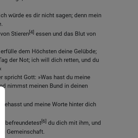
ch würde es dir nicht sagen; denn mein
e.
[4]
 von Stieren
essen und das Blut von
 erfülle dem Höchsten deine Gelübde;
g der Not; ich will dich retten, und du
«
r spricht Gott: »Was hast du meine
nd nimmst meinen Bund in deinen
gehasst und meine Worte hinter dich
[6]
so befreundetest
du dich mit ihm, und
 du Gemeinschaft.