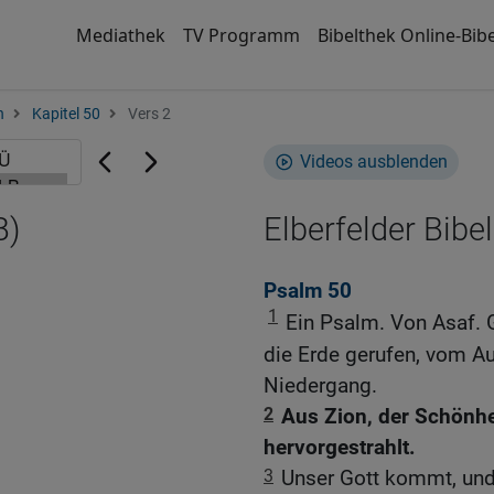
Mediathek
TV Programm
Bibelthek Online-Bibe
n
Kapitel 50
Vers 2
Videos ausblenden
B)
Elberfelder Bibel
Psalm 50
1
Ein Psalm. Von Asaf. 
die Erde gerufen, vom A
Niedergang.
2
Aus Zion, der Schönhei
hervorgestrahlt.
3
Unser Gott kommt, und 