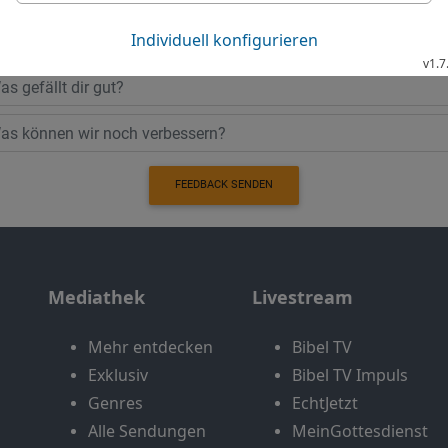
Möchtest du uns Feedback geben?
Bewertung der Bibelthek
FEEDBACK SENDEN
Mediathek
Livestream
Mehr entdecken
Bibel TV
Exklusiv
Bibel TV Impuls
Genres
EchtJetzt
Alle Sendungen
MeinGottesdienst