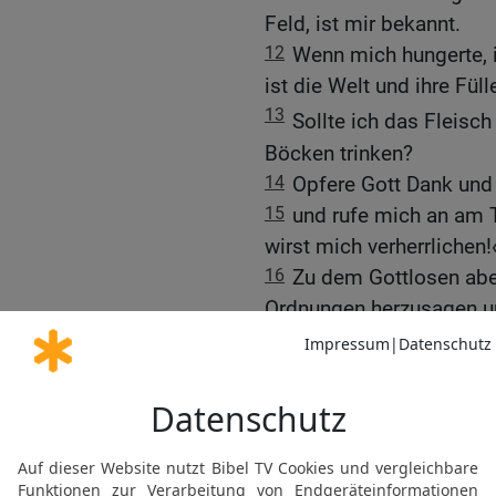
Feld, ist mir bekannt.
12
Wenn mich hungerte, i
ist die Welt und ihre Füll
13
Sollte ich das Fleisch
Böcken trinken?
14
Opfere Gott Dank und
15
und rufe mich an am Ta
wirst mich verherrlichen!
16
Zu dem Gottlosen abe
Ordnungen herzusagen u
Mund?
17
[5]
Du hast ja die Zucht
geworfen.
18
Sahst du einen Dieb, 
mit Ehebrechern hattest