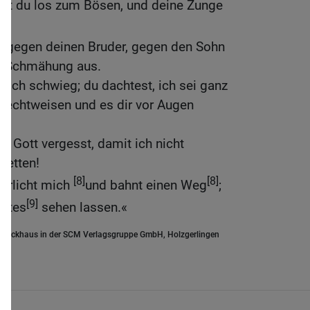
st du los zum Bösen, und deine Zunge
st gegen deinen Bruder, gegen den Sohn
du Schmähung aus.
d ich schwieg; du dachtest, ich sei ganz
urechtweisen und es dir vor Augen
hr Gott vergesst, damit ich nicht
 retten!
[8]
[8]
errlicht mich
und bahnt einen Weg
;
[9]
ottes
sehen lassen.«
.Brockhaus in der SCM Verlagsgruppe GmbH, Holzgerlingen