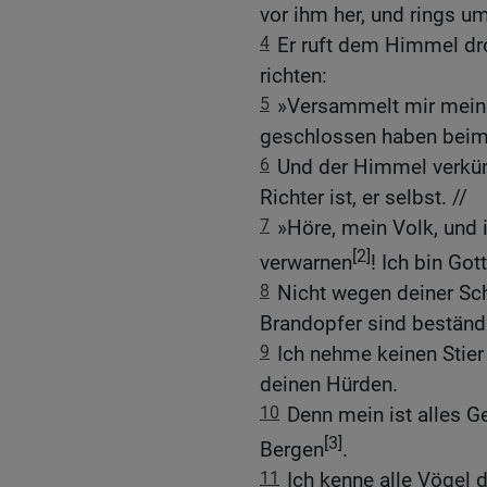
vor ihm her, und rings um
4
Er ruft dem Himmel dr
richten:
5
»Versammelt mir mein
geschlossen haben beim
6
Und der Himmel verkün
Richter ist, er selbst. //
7
»Höre, mein Volk, und ic
[2]
verwarnen
! Ich bin Gott
8
Nicht wegen deiner Sch
Brandopfer sind beständi
9
Ich nehme keinen Stie
deinen Hürden.
10
Denn mein ist alles G
[3]
Bergen
.
11
Ich kenne alle Vögel 