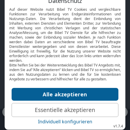
Interviews
Kids App
Neuigkeiten
Smart TV
HbbTV
Bibelthek Online-Bibel
Nächster Gottesdienst
Bibel TV
Service
Über uns
Kontakt
Jobs
TV-Empfang
Presse
FAQ
Mediadaten
bibeltv.de:
Impressum
Datenschutz
Nutzungsbedingungen
Fakten Bibel TV App