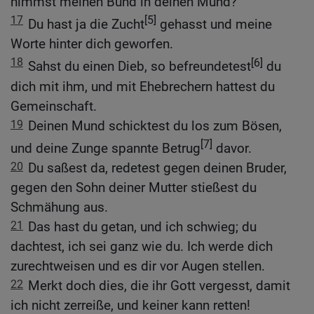
nimmst meinen Bund in deinen Mund?
17
[5]
Du hast ja die Zucht
gehasst und meine
Worte hinter dich geworfen.
18
[6]
Sahst du einen Dieb, so befreundetest
du
dich mit ihm, und mit Ehebrechern hattest du
Gemeinschaft.
19
Deinen Mund schicktest du los zum Bösen,
[7]
und deine Zunge spannte Betrug
davor.
20
Du saßest da, redetest gegen deinen Bruder,
gegen den Sohn deiner Mutter stießest du
Schmähung aus.
21
Das hast du getan, und ich schwieg; du
dachtest, ich sei ganz wie du. Ich werde dich
zurechtweisen und es dir vor Augen stellen.
22
Merkt doch dies, die ihr Gott vergesst, damit
ich nicht zerreiße, und keiner kann retten!