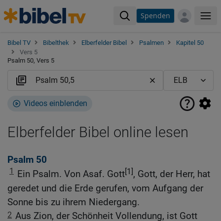
Spenden
Me
Bibel TV
Bibelthek
Elberfelder Bibel
Psalmen
Kapitel 50
Vers 5
Psalm 50, Vers 5
Videos einblenden
Elberfelder Bibel online lesen
Psalm 50
1
[1]
Ein Psalm. Von Asaf. Gott
, Gott, der Herr, hat
geredet und die Erde gerufen, vom Aufgang der
Sonne bis zu ihrem Niedergang.
2
Aus Zion, der Schönheit Vollendung, ist Gott