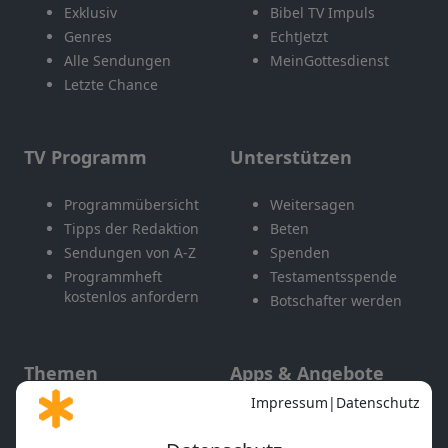
Exklusiv
Bibel TV Impuls
Genres
EchtJetzt
Alle Sendungen
MeinGottesdienst
Letzte Chance
TV Programm
Unterstützen
Programmübersicht
Weitersagen
Tipps der Redaktion
Beten
Sendungen von A-Z
Spenden
Programmheft
Testamentsspende
kostenlos anfordern
Botschafter werden
Themen
Apps & Angebote
Gott und Bibel erklärt
Newsletter
Feiertage
Mobile App