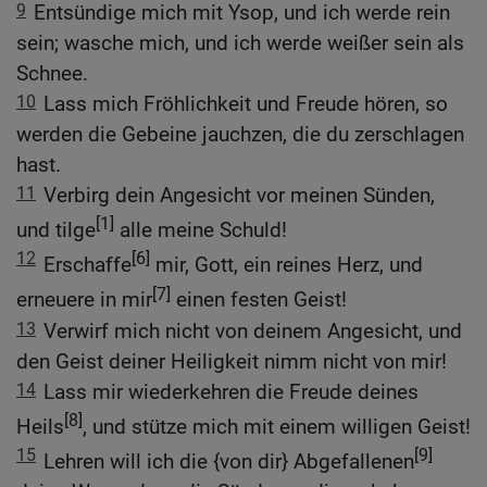
9
Entsündige mich mit Ysop, und ich werde rein
sein; wasche mich, und ich werde weißer sein als
Schnee.
10
Lass mich Fröhlichkeit und Freude hören, so
werden die Gebeine jauchzen, die du zerschlagen
hast.
11
Verbirg dein Angesicht vor meinen Sünden,
[1]
und tilge
alle meine Schuld!
12
[6]
Erschaffe
mir, Gott, ein reines Herz, und
[7]
erneuere in mir
einen festen Geist!
13
Verwirf mich nicht von deinem Angesicht, und
den Geist deiner Heiligkeit nimm nicht von mir!
14
Lass mir wiederkehren die Freude deines
[8]
Heils
, und stütze mich mit einem willigen Geist!
15
[9]
Lehren will ich die {von dir} Abgefallenen