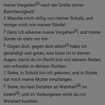
[2]
meine Vergehen
nach der Größe deiner
Barmherzigkeit!
4
Wasche mich völlig von meiner Schuld, und
reinige mich von meiner Sünde!
5
[2]
Denn ich erkenne meine Vergehen
, und meine
Sünde ist stets vor mir.
6
[3]
Gegen dich, gegen dich allein
habe ich
gesündigt und getan, was böse ist in deinen
Augen; damit du im Recht bist mit deinem Reden,
rein erfunden in deinem Richten.
7
Siehe, in Schuld bin ich geboren, und in Sünde
hat mich meine Mutter empfangen.
8
[4]
Siehe, du hast Gefallen an Wahrheit
im
[5]
Innern
, und im Verborgenen wirst du mir
Weisheit kundtun.