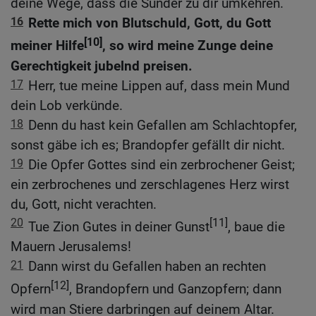
deine Wege, dass die Sünder zu dir umkehren.
16
Rette mich von Blutschuld, Gott, du Gott
[10]
meiner Hilfe
, so wird meine Zunge deine
Gerechtigkeit jubelnd preisen.
17
Herr, tue meine Lippen auf, dass mein Mund
dein Lob verkünde.
18
Denn du hast kein Gefallen am Schlachtopfer,
sonst gäbe ich es; Brandopfer gefällt dir nicht.
19
Die Opfer Gottes sind ein zerbrochener Geist;
ein zerbrochenes und zerschlagenes Herz wirst
du, Gott, nicht verachten.
20
[11]
Tue Zion Gutes in deiner Gunst
, baue die
Mauern Jerusalems!
21
Dann wirst du Gefallen haben an rechten
[12]
Opfern
, Brandopfern und Ganzopfern; dann
wird man Stiere darbringen auf deinem Altar.