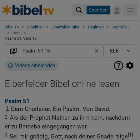
Spenden
Me
Bibel TV
Bibelthek
Elberfelder Bibel
Psalmen
Kapitel 51
Vers 16
Psalm 51, Vers 16
Videos einblenden
Elberfelder Bibel online lesen
Psalm 51
1
Dem Chorleiter. Ein Psalm. Von David.
2
Als der Prophet Nathan zu ihm kam, nachdem
er zu Batseba eingegangen war.
3
[1]
Sei mir gnädig, Gott, nach deiner Gnade; tilge