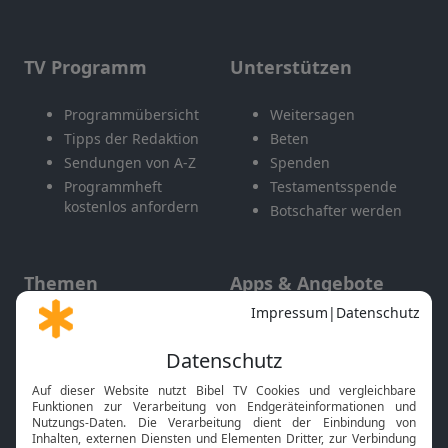
TV Programm
Unterstützen
Programmübersicht
Weitersagen
Tipps der Redaktion
Beten
Sendungen von A-Z
Spenden
Programmheft
Testamentsspende
kostenlos anfordern
Botschafter werden
Themen
Apps & Angebote
Gott und Bibel erklärt
Newsletter
Feiertage
Mobile App
Interviews
Kids App
Neuigkeiten
Smart TV
HbbTV