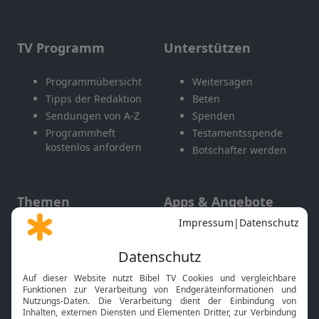
TV Programm
Unterstützen
Programmübersicht
Weitersagen
Tipps der Redaktion
Beten
Sendungen von A-Z
Spenden
Programmheft
Testamentsspende
kostenlos anfordern
Botschafter werden
Themen
Apps & Angebote
Gott und Bibel erklärt
Newsletter
Feiertage
Mobile App
Interviews
Kids App
Neuigkeiten
Smart TV
HbbTV