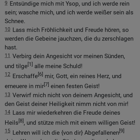
9
Entsündige mich mit Ysop, und ich werde rein
sein; wasche mich, und ich werde weißer sein als
Schnee.
10
Lass mich Fröhlichkeit und Freude hören, so
werden die Gebeine jauchzen, die du zerschlagen
hast.
11
Verbirg dein Angesicht vor meinen Sünden,
[1]
und tilge
alle meine Schuld!
12
[6]
Erschaffe
mir, Gott, ein reines Herz, und
[7]
erneuere in mir
einen festen Geist!
13
Verwirf mich nicht von deinem Angesicht, und
den Geist deiner Heiligkeit nimm nicht von mir!
14
Lass mir wiederkehren die Freude deines
[8]
Heils
, und stütze mich mit einem willigen Geist!
15
[9]
Lehren will ich die {von dir} Abgefallenen