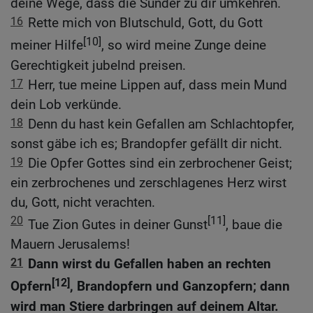
deine Wege, dass die Sünder zu dir umkehren.
16
Rette mich von Blutschuld, Gott, du Gott
[10]
meiner Hilfe
, so wird meine Zunge deine
Gerechtigkeit jubelnd preisen.
17
Herr, tue meine Lippen auf, dass mein Mund
dein Lob verkünde.
18
Denn du hast kein Gefallen am Schlachtopfer,
sonst gäbe ich es; Brandopfer gefällt dir nicht.
19
Die Opfer Gottes sind ein zerbrochener Geist;
ein zerbrochenes und zerschlagenes Herz wirst
du, Gott, nicht verachten.
20
[11]
Tue Zion Gutes in deiner Gunst
, baue die
Mauern Jerusalems!
21
Dann wirst du Gefallen haben an rechten
[12]
Opfern
, Brandopfern und Ganzopfern; dann
wird man Stiere darbringen auf deinem Altar.