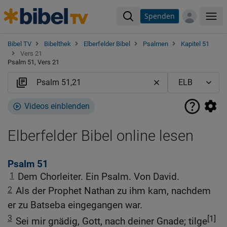
Spenden
Me
Bibel TV
Bibelthek
Elberfelder Bibel
Psalmen
Kapitel 51
Vers 21
Psalm 51, Vers 21
Videos einblenden
Elberfelder Bibel online lesen
Psalm 51
1
Dem Chorleiter. Ein Psalm. Von David.
2
Als der Prophet Nathan zu ihm kam, nachdem
er zu Batseba eingegangen war.
3
[1]
Sei mir gnädig, Gott, nach deiner Gnade; tilge