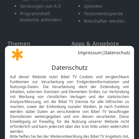
Sendungen von A-Z
Spenden
Programmheft
Testamentsspende
kostenlos anfordern
Botschafter werden
Themen
Apps & Angebote
Gott und Bibel erklärt
Newsletter
Feiertage
Mobile App
Interviews
Kids App
Neuigkeiten
Smart TV
HbbTV
Bibelthek Online-Bibel
Nächster Gottesdienst
Bibel TV
Service