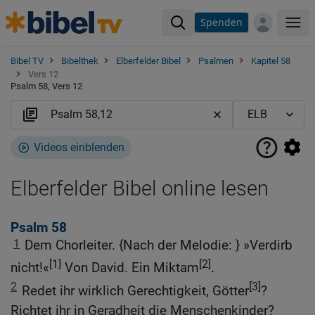
Spenden
Me
Bibel TV
Bibelthek
Elberfelder Bibel
Psalmen
Kapitel 58
Vers 12
Psalm 58, Vers 12
Videos einblenden
Elberfelder Bibel online lesen
Psalm 58
1
Dem Chorleiter. {Nach der Melodie: } »Verdirb
[1]
[2]
nicht!«
Von David. Ein Miktam
.
2
[3]
Redet ihr wirklich Gerechtigkeit, Götter
?
Richtet ihr in Geradheit die Menschenkinder?