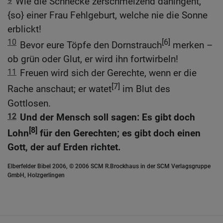
9
Wie die Schnecke zerschmelzend dahingeht,
{so} einer Frau Fehlgeburt, welche nie die Sonne
erblickt!
10
[6]
Bevor eure Töpfe den Dornstrauch
merken –
ob grün oder Glut, er wird ihn fortwirbeln!
11
Freuen wird sich der Gerechte, wenn er die
[7]
Rache anschaut; er watet
im Blut des
Gottlosen.
12
Und der Mensch soll sagen: Es gibt doch
[8]
Lohn
für den Gerechten; es gibt doch einen
Gott, der auf Erden richtet.
Elberfelder Bibel 2006, © 2006 SCM R.Brockhaus in der SCM Verlagsgruppe
GmbH, Holzgerlingen