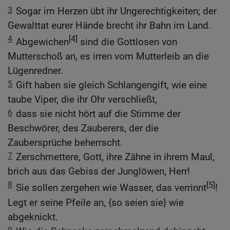
3
Sogar im Herzen übt ihr Ungerechtigkeiten; der
Gewalttat eurer Hände brecht ihr Bahn im Land.
4
[4]
Abgewichen
sind die Gottlosen von
Mutterschoß an, es irren vom Mutterleib an die
Lügenredner.
5
Gift haben sie gleich Schlangengift, wie eine
taube Viper, die ihr Ohr verschließt,
6
dass sie nicht hört auf die Stimme der
Beschwörer, des Zauberers, der die
Zaubersprüche beherrscht.
7
Zerschmettere, Gott, ihre Zähne in ihrem Maul,
brich aus das Gebiss der Junglöwen, Herr!
8
[5]
Sie sollen zergehen wie Wasser, das verrinnt
!
Legt er seine Pfeile an, {so seien sie} wie
abgeknickt.