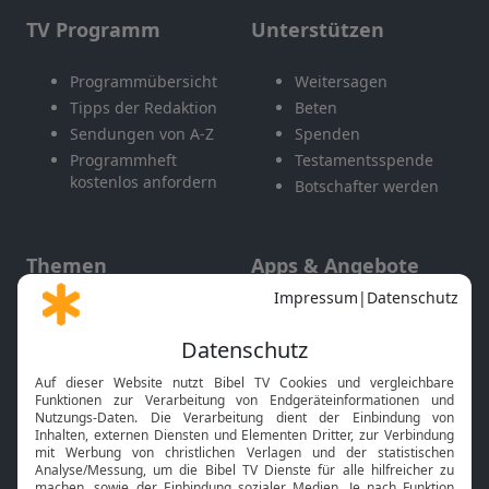
TV Programm
Unterstützen
Programmübersicht
Weitersagen
Tipps der Redaktion
Beten
Sendungen von A-Z
Spenden
Programmheft
Testamentsspende
kostenlos anfordern
Botschafter werden
Themen
Apps & Angebote
Gott und Bibel erklärt
Newsletter
Feiertage
Mobile App
Interviews
Kids App
Neuigkeiten
Smart TV
HbbTV
Bibelthek Online-Bibel
Nächster Gottesdienst