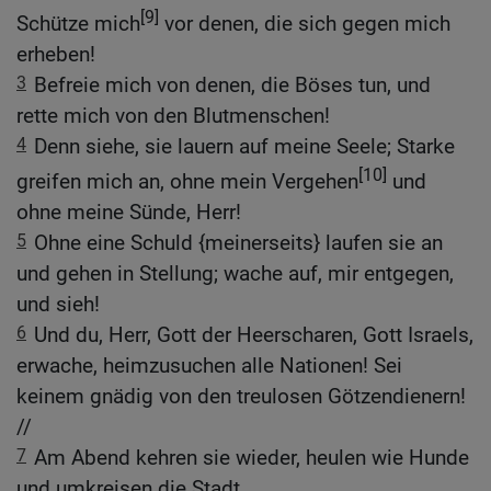
[9]
Schütze mich
vor denen, die sich gegen mich
erheben!
3
Befreie mich von denen, die Böses tun, und
rette mich von den Blutmenschen!
4
Denn siehe, sie lauern auf meine Seele; Starke
[10]
greifen mich an, ohne mein Vergehen
und
ohne meine Sünde, Herr!
5
Ohne eine Schuld {meinerseits} laufen sie an
und gehen in Stellung; wache auf, mir entgegen,
und sieh!
6
Und du, Herr, Gott der Heerscharen, Gott Israels,
erwache, heimzusuchen alle Nationen! Sei
keinem gnädig von den treulosen Götzendienern!
//
7
Am Abend kehren sie wieder, heulen wie Hunde
und umkreisen die Stadt.