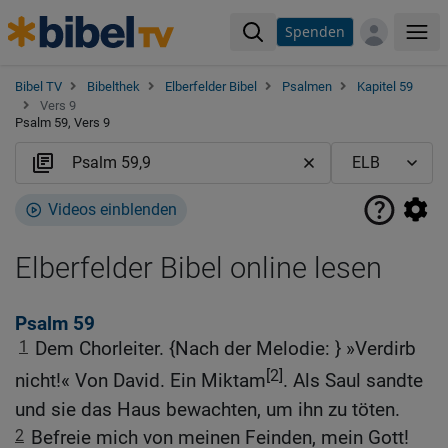
Spenden
Me
Bibel TV
Bibelthek
Elberfelder Bibel
Psalmen
Kapitel 59
Vers 9
Psalm 59, Vers 9
Videos einblenden
Elberfelder Bibel online lesen
Psalm 59
1
Dem Chorleiter. {Nach der Melodie: } »Verdirb
[2]
nicht!« Von David. Ein Miktam
. Als Saul sandte
und sie das Haus bewachten, um ihn zu töten.
2
Befreie mich von meinen Feinden, mein Gott!