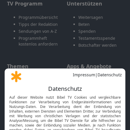
TV Programm
Unterstützen
Programmübersicht
Weitersagen
Tipps der Redaktion
Beten
Sendungen von A-Z
Spenden
Programmheft
Testamentsspende
kostenlos anfordern
Botschafter werden
Themen
Apps & Angebote
Gott und Bibel erklärt
Newsletter
Feiertage
Mobile App
Interviews
Kids App
Neuigkeiten
Smart TV
HbbTV
Bibelthek Online-Bibel
Nächster Gottesdienst