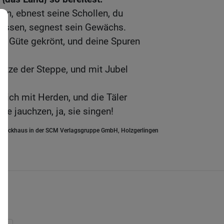
hen, ebnest seine Schollen, du
üssen, segnest sein Gewächs.
er Güte gekrönt, und deine Spuren
lätze der Steppe, und mit Jubel
.
sich mit Herden, und die Täler
ie jauchzen, ja, sie singen!
.Brockhaus in der SCM Verlagsgruppe GmbH, Holzgerlingen