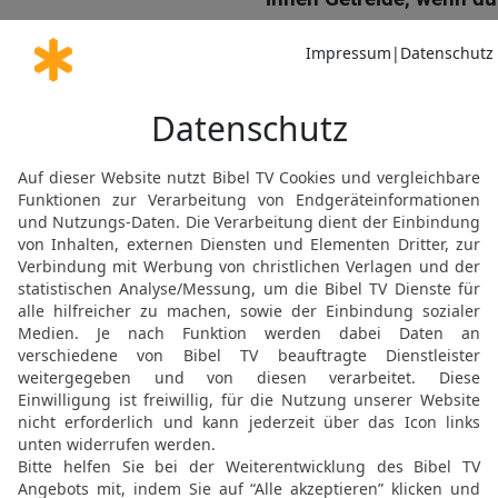
11
Du tränkst seine Furc
erweichst es mit Regeng
12
Du hast das Jahr dein
triefen von Fett.
13
Es triefen die Weidep
umgürten sich die Hügel
14
Die Weiden bekleiden 
bedecken sich mit Korn; s
Elberfelder Bibel 2006, © 2006 SCM R
Möchtest du uns Feedback geben?
Bewertung der Bibelthek