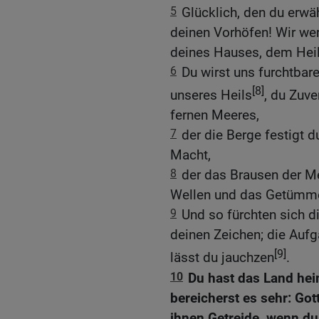
5
Glücklich, den du erwä
deinen Vorhöfen! Wir we
deines Hauses, dem Hei
6
Du wirst uns furchtbare
[8]
unseres Heils
, du Zuve
fernen Meeres,
7
der die Berge festigt d
Macht,
8
der das Brausen der Me
Wellen und das Getümmel
9
Und so fürchten sich d
deinen Zeichen; die Au
[9]
lässt du jauchzen
.
10
Du hast das Land hei
bereicherst es sehr: Got
ihnen Getreide, wenn du 