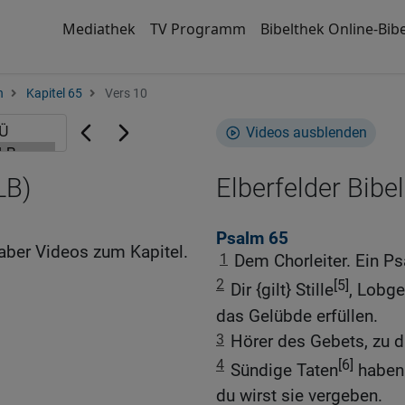
Mediathek
TV Programm
Bibelthek Online-Bibe
n
Kapitel 65
Vers 10
Videos ausblenden
LB)
Elberfelder Bibel
Psalm 65
aber Videos zum Kapitel.
1
Dem Chorleiter. Ein Ps
2
[5]
Dir {gilt} Stille
, Lobge
das Gelübde erfüllen.
3
Hörer des Gebets, zu d
4
[6]
Sündige Taten
haben 
du wirst sie vergeben.