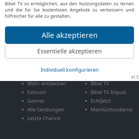
FEEDBACK SENDEN
Mediathek
Livestream
Mehr entdecken
Bibel TV
Exklusiv
Bibel TV Impuls
Genres
EchtJetzt
Alle Sendungen
MeinGottesdienst
Letzte Chance