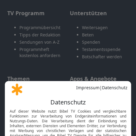
TV Programm
Unterstützen
Programmübersicht
Weitersagen
Tipps der Redaktion
Beten
Sendungen von A-Z
Spenden
Programmheft
Testamentsspende
kostenlos anfordern
Botschafter werden
Themen
Apps & Angebote
Gott und Bibel erklärt
Newsletter
Feiertage
Mobile App
Interviews
Kids App
Neuigkeiten
Smart TV
HbbTV
Bibelthek Online-Bibel