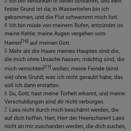
3
Ich bin versunken in tiefen Schlamm, und kein
fester Grund ist da; in Wassertiefen bin ich
gekommen, und die Flut schwemmt mich fort.
4
Ich bin müde von meinem Rufen, entzündet ist
meine Kehle; meine Augen vergehen vom
[16]
Harren
auf meinen Gott.
5
Mehr als die Haare meines Hauptes sind die,
die mich ohne Ursache hassen; mächtig sind, die
[17]
mich vernichten
wollen, meine Feinde {sind
sie} ohne Grund; was ich nicht geraubt habe, das
soll ich dann erstatten.
6
Du, Gott, hast meine Torheit erkannt, und meine
Verschuldungen sind dir nicht verborgen.
7
Lass nicht durch mich beschämt werden, die
auf dich hoffen, Herr, Herr der Heerscharen! Lass
nicht an mir zuschanden werden, die dich suchen,