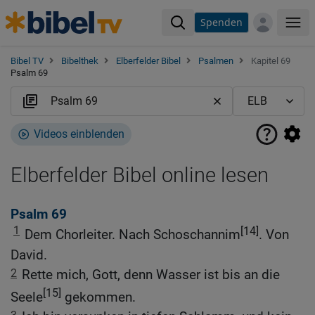
Spenden
Me
Bibel TV
Bibelthek
Elberfelder Bibel
Psalmen
Kapitel 69
Psalm 69
Videos einblenden
Elberfelder Bibel online lesen
Psalm 69
1
[14]
Dem Chorleiter. Nach Schoschannim
. Von
David.
2
Rette mich, Gott, denn Wasser ist bis an die
[15]
Seele
gekommen.