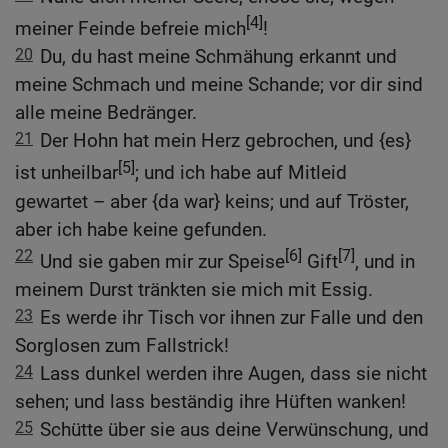
[4]
meiner Feinde befreie mich
!
20
Du, du hast meine Schmähung erkannt und
meine Schmach und meine Schande; vor dir sind
alle meine Bedränger.
21
Der Hohn hat mein Herz gebrochen, und {es}
[5]
ist unheilbar
; und ich habe auf Mitleid
gewartet – aber {da war} keins; und auf Tröster,
aber ich habe keine gefunden.
22
[6]
[7]
Und sie gaben mir zur Speise
Gift
, und in
meinem Durst tränkten sie mich mit Essig.
23
Es werde ihr Tisch vor ihnen zur Falle und den
Sorglosen zum Fallstrick!
24
Lass dunkel werden ihre Augen, dass sie nicht
sehen; und lass beständig ihre Hüften wanken!
25
Schütte über sie aus deine Verwünschung, und