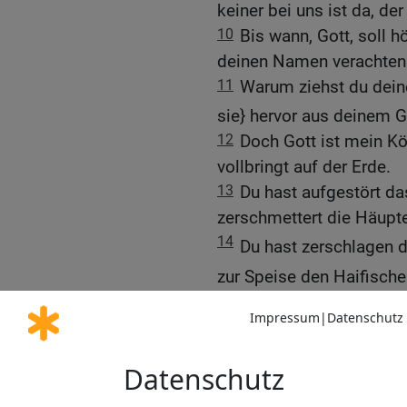
keiner bei uns ist da, de
10
Bis wann, Gott, soll h
deinen Namen verachten
11
Warum ziehst du dein
sie} hervor aus deinem
12
Doch Gott ist mein Kö
vollbringt auf der Erde.
13
Du hast aufgestört da
zerschmettert die Häupt
14
Du hast zerschlagen 
zur Speise den Haifisch
15
Du ließest Quelle und
Ströme trocknetest du a
16
Dein ist der Tag, dei
Sonne hast du bereitet.