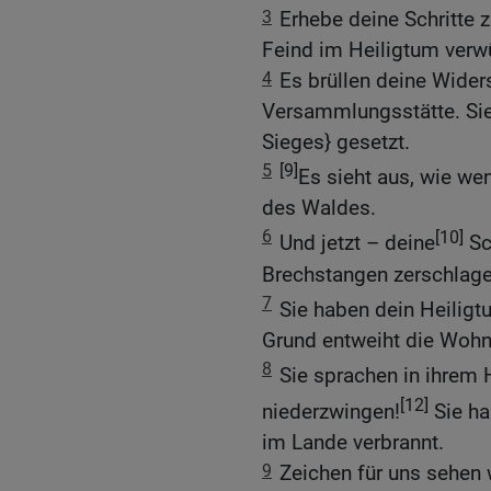
3
Erhebe deine Schritte 
Feind im Heiligtum verw
4
Es brüllen deine Wider
Versammlungsstätte. Sie
Sieges} gesetzt.
5
[9]
Es sieht aus, wie w
des Waldes.
6
[10]
Und jetzt – deine
Sc
Brechstangen zerschlagen
7
Sie haben dein Heilig
Grund entweiht die Woh
8
Sie sprachen in ihrem
[12]
niederzwingen!
Sie ha
im Lande verbrannt.
9
Zeichen für uns sehen w