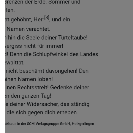
le Grenzen der Erde. Sommer und
affen.
[3]
 hat gehöhnt, Herr
, und ein
en Namen verachtet.
en hin die Seele deiner Turteltaube!
 vergiss nicht für immer!
und! Denn die Schlupfwinkel des Landes
 Gewalttat.
en nicht beschämt davongehen! Den
 deinen Namen loben!
 deinen Rechtsstreit! Gedenke deiner
oren den ganzen Tag!
mme deiner Widersacher, das ständig
r, die sich gegen dich erheben.
.Brockhaus in der SCM Verlagsgruppe GmbH, Holzgerlingen