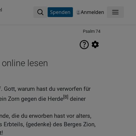
l
Spenden
Anmelden
Menü
Psalm 74
 online lesen
f. Gott, warum hast du verworfen für
[8]
ein Zorn gegen die Herde
deiner
e, die du erworben hast vor alters,
 Erbteils, {gedenke} des Berges Zion,
t!