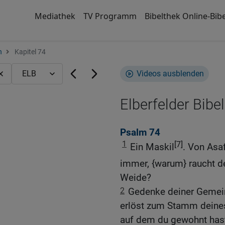
Mediathek
TV Programm
Bibelthek Online-Bibe
n
Kapitel 74
Videos ausblenden
Elberfelder Bibel
Psalm 74
1
[7]
Ein Maskil
. Von Asa
immer, {warum} raucht d
Weide?
2
Gedenke deiner Gemeind
erlöst zum Stamm deines
auf dem du gewohnt has