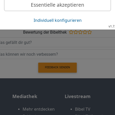
Möchtest du uns Feedback geben?
Bewertung der Bibelthek
FEEDBACK SENDEN
Mediathek
Livestream
Mehr entdecken
Bibel TV