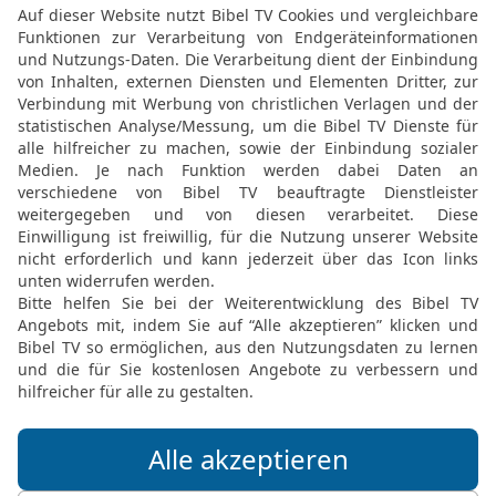
17
Du hast festgelegt al
Winter, du hast sie gesch
18
Denk daran: Der Feind
[4]
törichtes
Volk hat dein
19
Gib nicht den Raubtier
Das Leben deiner Elenden
20
Schaue hin auf den B
sind voll von Stätten der
21
Lass den Unterdrückt
Elenden und Armen lass
22
Stehe auf, Gott, führe
Verhöhnung durch den T
23
Vergiss nicht die Sti
aufsteigende Getöse dere
Elberfelder Bibel 2006, © 2006 SCM R