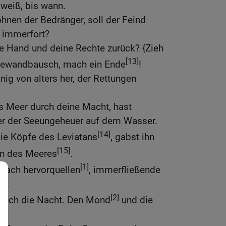
r weiß, bis wann.
öhnen der Bedränger, soll der Feind
 immerfort?
e Hand und deine Rechte zurück? {Zieh
[13]
 Gewandbausch, mach ein Ende
!
nig von alters her, der Rettungen
s Meer durch deine Macht, hast
er der Seeungeheuer auf dem Wasser.
[14]
die Köpfe des Leviatans
, gabst ihn
[15]
en des Meeres
.
[1]
 Bach hervorquellen
, immerfließende
us.
[2]
n auch die Nacht. Den Mond
und die