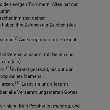
zu den ewigen Trümmern! Alles hat der
üstet.
sacher inmitten deiner
 haben ihre Zeichen als Zeichen {des
[9]
enn man
Äxte emporhebt im Dickicht
hnitzereien allesamt, mit Beilen und
 sie {sie}.
[11]
tum
in Brand gesteckt, bis auf den
nung deines Namens.
[12]
 Herzen:
Lasst sie uns allesamt
ben alle Versammlungsstätten Gottes
ir nicht. Kein Prophet ist mehr da, und