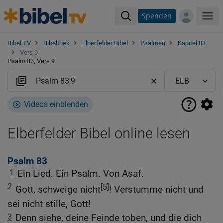
Spenden
Me
Bibel TV
Bibelthek
Elberfelder Bibel
Psalmen
Kapitel 83
Vers 9
Psalm 83, Vers 9
Videos einblenden
Elberfelder Bibel online lesen
Psalm 83
1
Ein Lied. Ein Psalm. Von Asaf.
2
[5]
Gott, schweige nicht
! Verstumme nicht und
sei nicht stille, Gott!
3
Denn siehe, deine Feinde toben, und die dich