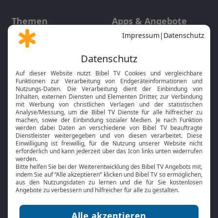
Themen
Apps & Angebote
Gott und Bibel erklärt
Newsletter
Feiertage
Mobile App
Interviews
Kids App
Neuigkeiten
Smart TV
HbbTV
Bibelthek Online-Bibel
Nächster Gottesdienst
Bibel TV
Service
Über uns
Kontakt
Jobs
TV-Empfang
Presse
FAQ
Mediadaten