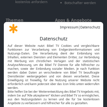
kostenlos anfordern
Botschafter werden
Themen
Apps & Angebote
Gott und Bibel erklärt
Newsletter
Feiertage
Mobile App
Interviews
Kids App
Neuigkeiten
Smart TV
HbbTV
Bibelthek Online-Bibel
Nächster Gottesdienst
Bibel TV
Service
Über uns
Kontakt
Jobs
TV-Empfang
Presse
FAQ