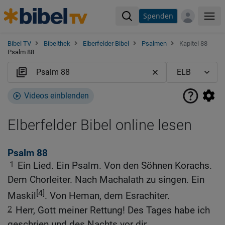
Spenden
Me
Bibel TV
Bibelthek
Elberfelder Bibel
Psalmen
Kapitel 88
Psalm 88
Videos einblenden
Elberfelder Bibel online lesen
Psalm 88
1
Ein Lied. Ein Psalm. Von den Söhnen Korachs.
Dem Chorleiter. Nach Machalath zu singen. Ein
[4]
Maskil
. Von Heman, dem Esrachiter.
2
Herr, Gott meiner Rettung! Des Tages habe ich
geschrien und des Nachts vor dir.