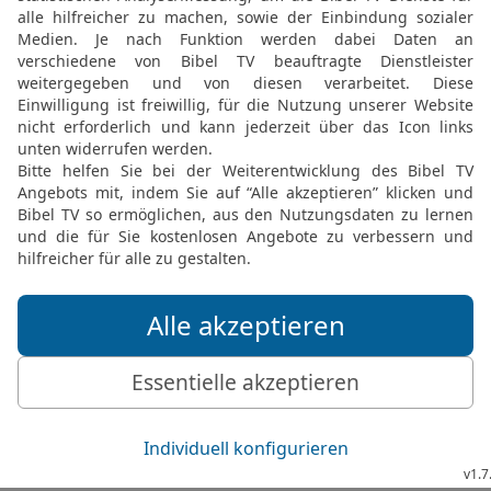
[2]
der Elenden
Hoffnung f
20
Steh auf, Herr, dass 
gerichtet werden die Na
21
Lege Furcht auf sie, 
dass sie Menschen sind!
Elberfelder Bibel 2006, © 2006 SCM R
Möchtest du uns Feedback geben?
Bewertung der Bibelthek