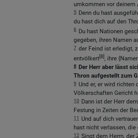
umkommen vor deinem A
5
Denn du hast ausgefüh
du hast dich auf den Thro
6
Du hast Nationen gesc
gegeben, ihren Namen au
7
der Feind ist erledigt,
[8]
entvölkert
, ihre {Name
8
Der Herr aber lässt si
Thron aufgestellt zum G
9
Und er, er wird richten 
Völkerschaften Gericht ha
10
Dann ist der Herr dem
Festung in Zeiten der Be
11
Und auf dich vertrau
hast nicht verlassen, die
12
Singt dem Herrn, der 