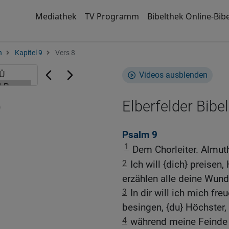
Mediathek
TV Programm
Bibelthek Online-Bibe
n
Kapitel 9
Vers 8
Videos ausblenden
)
Elberfelder Bibel
Psalm 9
1
Dem Chorleiter. Almut
2
Ich will {dich} preisen
erzählen alle deine Wund
3
In dir will ich mich fr
besingen, {du} Höchster,
4
während meine Feinde 