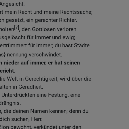
ngesicht.
rt mein Recht und meine Rechtssache;
n gesetzt, ein gerechter Richter.
[7]
holten
, den Gottlosen verloren
sgelöscht für immer und ewig;
 zertrümmert für immer; du hast Städte
ns} nennung verschwindet.
ch nieder auf immer, er hat seinen
ericht.
die Welt in Gerechtigkeit, wird über die
lten in Geradheit.
 Unterdrückten eine Festung, eine
drängnis.
en, die deinen Namen kennen; denn du
 dich suchen, Herr.
Zion bewohnt, verkündet unter den