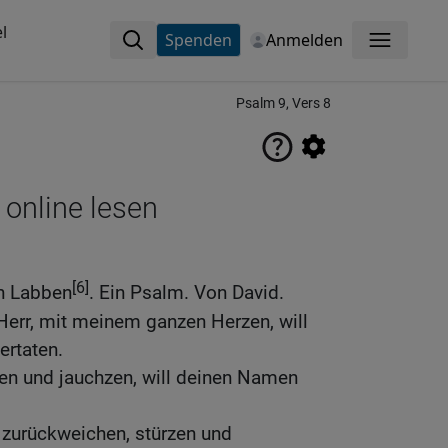
l
Spenden
Anmelden
Menü
Psalm 9, Vers 8
 online lesen
[6]
h Labben
. Ein Psalm. Von David.
, Herr, mit meinem ganzen Herzen, will
ertaten.
euen und jauchzen, will deinen Namen
zurückweichen, stürzen und