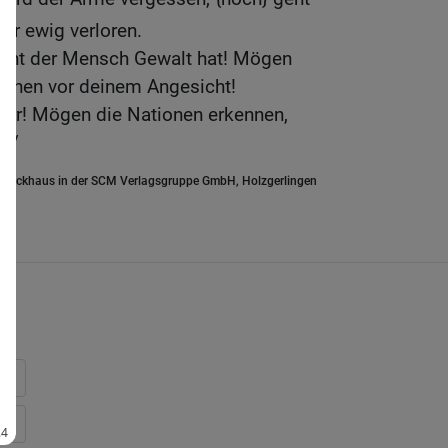
ür ewig verloren.
nicht der Mensch Gewalt hat! Mögen
tionen vor deinem Angesicht!
Herr! Mögen die Nationen erkennen,
 //
.Brockhaus in der SCM Verlagsgruppe GmbH, Holzgerlingen