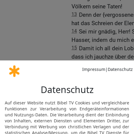
Völkern seine Taten!
13
Denn der {vergossenes}
hat das Schreien der Ele
14
Sei mir gnädig, Herr!
Hasser, indem du mich 
15
Damit ich all dein Lob
dass ich jauchze über de
16
Versunken sind die Na
dem Netz, das sie verstec
gefangen.
17
Der Herr hat sich zu 
ausgeübt: der Gottlose h
[1]
Hände. Higgajon
. //
18
Mögen zum Scheol sic
die Gott vergessen.
19
Denn nicht für immer 