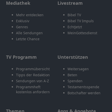
Mediathek
Livestream
Mehr entdecken
Bibel TV
Exklusiv
Bibel TV Impuls
Genres
EchtJetzt
Alle Sendungen
MeinGottesdienst
Letzte Chance
TV Programm
Unterstützen
Programmübersicht
Weitersagen
Tipps der Redaktion
Beten
Sendungen von A-Z
Spenden
Programmheft
Testamentsspende
kostenlos anfordern
Botschafter werden
Themen
Apps & Angebote