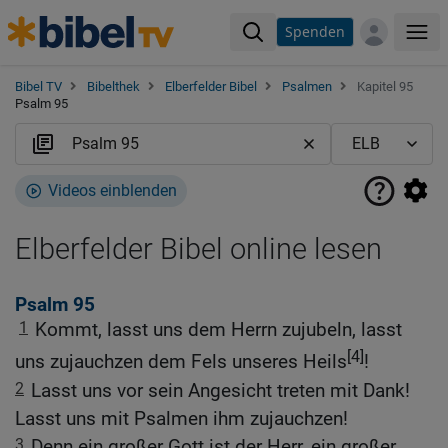
Spenden
Me
Bibel TV
Bibelthek
Elberfelder Bibel
Psalmen
Kapitel 95
Psalm 95
Videos einblenden
Elberfelder Bibel online lesen
Psalm 95
1
Kommt, lasst uns dem Herrn zujubeln, lasst
[4]
uns zujauchzen dem Fels unseres Heils
!
2
Lasst uns vor sein Angesicht treten mit Dank!
Lasst uns mit Psalmen ihm zujauchzen!
3
Denn ein großer Gott ist der Herr, ein großer