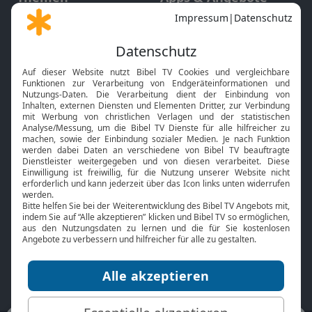
Gott und Bibel erklärt
Newsletter
Feiertage
Mobile App
Interviews
Kids App
Neuigkeiten
Smart TV
HbbTV
Bibelthek Online-Bibel
Nächster Gottesdienst
Bibel TV
Service
Über uns
Kontakt
Jobs
TV-Empfang
Presse
FAQ
Mediadaten