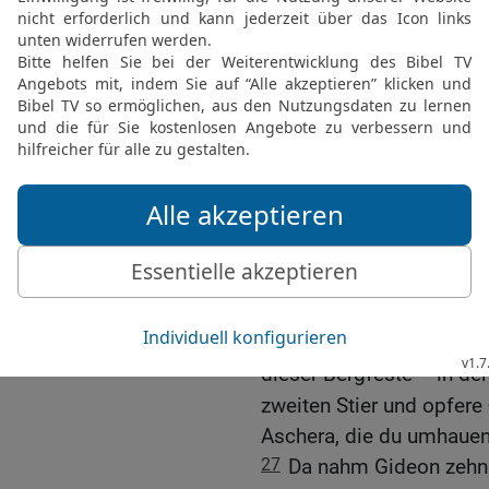
23
Da sprach der Herr zu 
nicht, du wirst nicht ster
24
Und Gideon baute dem 
[2]
Jahwe-Schalom
. Bis z
der Stadt} der Abiësriter.
25
Und es geschah in jen
Nimm einen Stier von de
und zwar den zweiten Sti
Altar des Baal, der deine
die dabei {steht} , haue 
26
Und baue dem Herrn, d
[1]
dieser Bergfeste
in der
zweiten Stier und opfere
Aschera, die du umhauen 
27
Da nahm Gideon zehn 