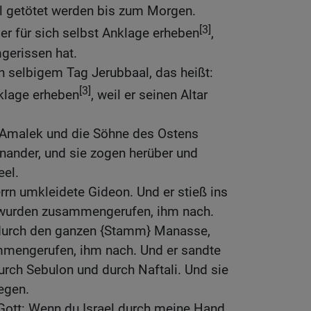
ll getötet werden bis zum Morgen.
[3]
l er für sich selbst Anklage erheben
,
gerissen hat.
n selbigem Tag Jerubbaal, das heißt:
[3]
klage erheben
, weil er seinen Altar
 Amalek und die Söhne des Ostens
nander, und sie zogen herüber und
eel.
rrn umkleidete Gideon. Und er stieß ins
r wurden zusammengerufen, ihm nach.
durch den ganzen {Stamm} Manasse,
mengerufen, ihm nach. Und er sandte
rch Sebulon und durch Naftali. Und sie
egen.
Gott: Wenn du Israel durch meine Hand