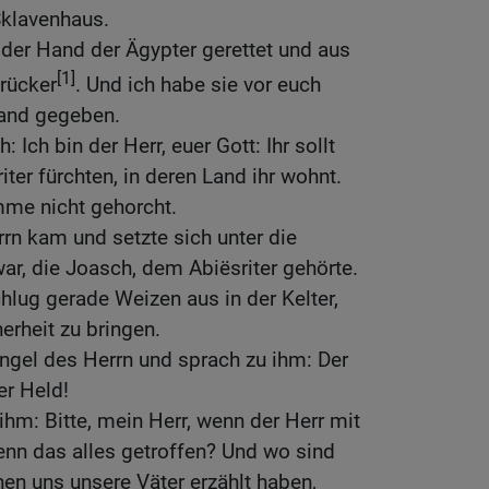
Sklavenhaus.
der Hand der Ägypter gerettet und aus
[1]
drücker
. Und ich habe sie vor euch
Land gegeben.
 Ich bin der Herr, euer Gott: Ihr sollt
iter fürchten, in deren Land ihr wohnt.
mme nicht gehorcht.
rn kam und setzte sich unter die
war, die Joasch, dem Abiësriter gehörte.
lug gerade Weizen aus in der Kelter,
erheit zu bringen.
ngel des Herrn und sprach zu ihm: Der
rer Held!
ihm: Bitte, mein Herr, wenn der Herr mit
enn das alles getroffen? Und wo sind
nen uns unsere Väter erzählt haben,