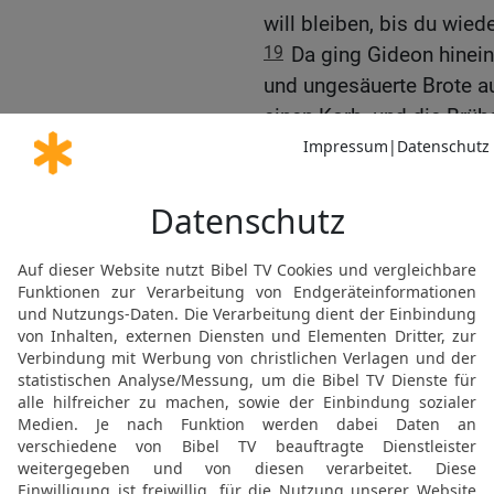
will bleiben, bis du wie
19
Da ging Gideon hinein
und ungesäuerte Brote au
einen Korb, und die Brühe
zu ihm hinaus unter die T
20
Und der Engel Gottes
die ungesäuerten Brote u
Die Brühe aber gieße aus
21
Da streckte der Engel
der in seiner Hand war, 
ungesäuerten Brote. Da 
verzehrte das Fleisch un
des Herrn entschwand s
22
Da sah Gideon, dass 
und Gideon sagte: Wehe, 
den Engel des Herrn von