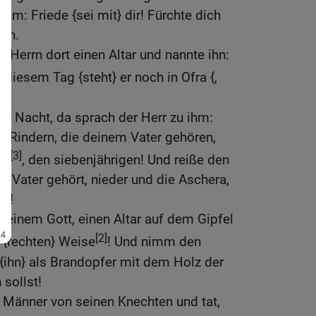
ihm: Friede {sei mit} dir! Fürchte dich
ben.
Herrn dort einen Altar und nannte ihn:
u diesem Tag {steht} er noch in Ofra {,
er Nacht, da sprach der Herr zu ihm:
n Rindern, die deinem Vater gehören,
[3]
er
, den siebenjährigen! Und reiße den
m Vater gehört, nieder und die Aschera,
um!
einem Gott, einen Altar auf dem Gipfel
[2]
 {rechten} Weise
! Und nimm den
 {ihn} als Brandopfer mit dem Holz der
sollst!
Männer von seinen Knechten und tat,