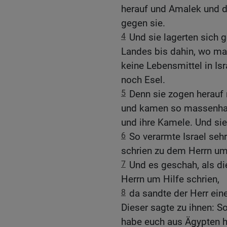
herauf und Amalek und d
gegen sie.
4
Und sie lagerten sich 
Landes bis dahin, wo ma
keine Lebensmittel in Is
noch Esel.
5
Denn sie zogen herauf 
und kamen so massenhaf
und ihre Kamele. Und si
6
So verarmte Israel seh
schrien zu dem Herrn um
7
Und es geschah, als d
Herrn um Hilfe schrien,
8
da sandte der Herr ein
Dieser sagte zu ihnen: So 
habe euch aus Ägypten 