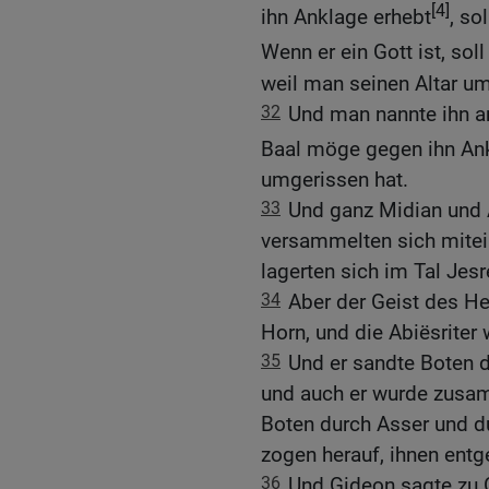
[4]
ihn Anklage erhebt
, so
Wenn er ein Gott ist, sol
weil man seinen Altar um
32
Und man nannte ihn a
Baal möge gegen ihn An
umgerissen hat.
33
Und ganz Midian und
versammelten sich mitei
lagerten sich im Tal Jesr
34
Aber der Geist des He
Horn, und die Abiësrite
35
Und er sandte Boten 
und auch er wurde zusam
Boten durch Asser und du
zogen herauf, ihnen entg
36
Und Gideon sagte zu 