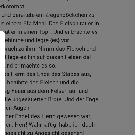
derkommst.
 und bereitete ein Ziegenböckchen zu
s einem Efa Mehl. Das Fleisch tat er in
 tat er in einen Topf. Und er brachte es
erebinthe und legte {es} vor.
 sprach zu ihm: Nimm das Fleisch und
nd lege es hin auf diesen Felsen da!
! Und er machte es so.
 des Herrn das Ende des Stabes aus,
und berührte das Fleisch und die
stieg Feuer aus dem Felsen auf und
d die ungesäuerten Brote. Und der Engel
einen Augen.
es der Engel des Herrn gewesen war,
Herr, Herr! Wahrhaftig, habe ich doch
 Angesicht zu Angesicht gesehen!