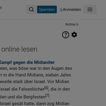
l
Spenden
Anmelden
Menü
Richter 6
 online lesen
ampf gegen die Midianiter
taten, was böse war in den Augen des
rr in die Hand Midians, sieben Jahre.
urde stark über Israel. Vor Midian
[6]
srael die Felsenlöcher
, die in den
[7]
len und die Bergfesten
.
srael gesät hatte, dann zog Midian