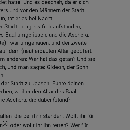
det hatte. Und es geschah, da er sich
ers und vor den Männern der Stadt
un, tat er es bei Nacht.
r Stadt morgens früh aufstanden,
des Baal umgerissen, und die Aschera,
te} , war umgehauen, und der zweite
 auf dem {neu} erbauten Altar geopfert.
um anderen: Wer hat das getan? Und sie
ch, und man sagte: Gideon, der Sohn
n.
der Stadt zu Joasch: Führe deinen
rben, weil er den Altar des Baal
e Aschera, die dabei {stand} ,
llen, die bei ihm standen: Wollt ihr für
[3]
n
, oder wollt ihr ihn retten? Wer für