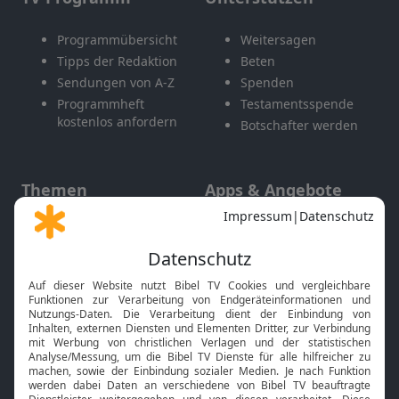
Programmübersicht
Weitersagen
Tipps der Redaktion
Beten
Sendungen von A-Z
Spenden
Programmheft
Testamentsspende
kostenlos anfordern
Botschafter werden
Themen
Apps & Angebote
Gott und Bibel erklärt
Newsletter
Feiertage
Mobile App
Interviews
Kids App
Neuigkeiten
Smart TV
HbbTV
Bibelthek Online-Bibel
Nächster Gottesdienst