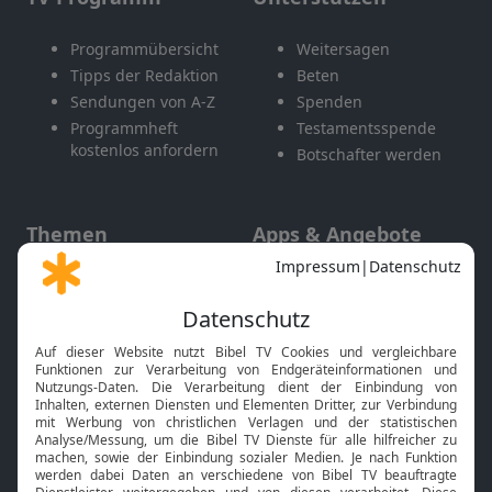
Programmübersicht
Weitersagen
Tipps der Redaktion
Beten
Sendungen von A-Z
Spenden
Programmheft
Testamentsspende
kostenlos anfordern
Botschafter werden
Themen
Apps & Angebote
Gott und Bibel erklärt
Newsletter
Feiertage
Mobile App
Interviews
Kids App
Neuigkeiten
Smart TV
HbbTV
Bibelthek Online-Bibel
Nächster Gottesdienst