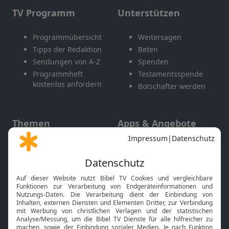
TV Programm
Unterstützen
Programmübersicht
Weitersagen
Tipps der Redaktion
Beten
Sendungen von A-Z
Spenden
Programmheft
Testamentsspende
kostenlos anfordern
Botschafter werden
Themen
Apps & Angebote
Gott und Bibel erklärt
Newsletter
Feiertage
Mobile App
Interviews
Kids App
Neuigkeiten
Smart TV
HbbTV
Bibelthek Online-Bibel
Nächster Gottesdienst