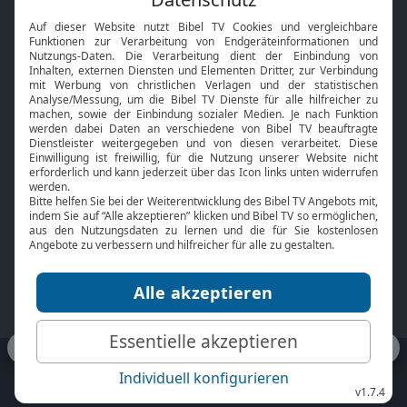
Interviews
Kids App
Neuigkeiten
Smart TV
HbbTV
Bibelthek Online-Bibel
Nächster Gottesdienst
Bibel TV
Service
Über uns
Kontakt
Jobs
TV-Empfang
Presse
FAQ
Mediadaten
bibeltv.de:
Impressum
Datenschutz
Nutzungsbedingungen