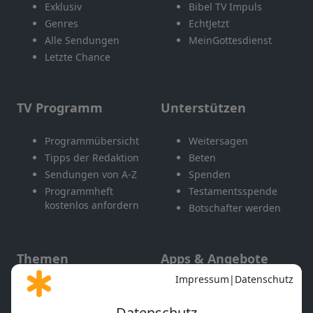
Exklusiv
Bibel TV Impuls
Genres
EchtJetzt
Alle Sendungen
MeinGottesdienst
Letzte Chance
TV Programm
Unterstützen
Programmübersicht
Weitersagen
Tipps der Redaktion
Beten
Sendungen von A-Z
Spenden
Programmheft
Testamentsspende
kostenlos anfordern
Botschafter werden
Themen
Apps & Angebote
Gott und Bibel erklärt
Newsletter
Feiertage
Mobile App