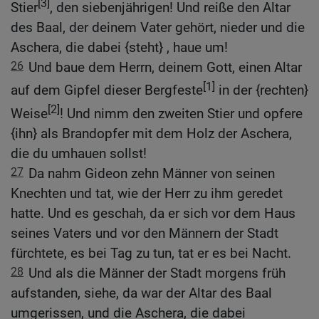
[3]
Stier
, den siebenjährigen! Und reiße den Altar
des Baal, der deinem Vater gehört, nieder und die
Aschera, die dabei {steht} , haue um!
26
Und baue dem Herrn, deinem Gott, einen Altar
[1]
auf dem Gipfel dieser Bergfeste
in der {rechten}
[2]
Weise
! Und nimm den zweiten Stier und opfere
{ihn} als Brandopfer mit dem Holz der Aschera,
die du umhauen sollst!
27
Da nahm Gideon zehn Männer von seinen
Knechten und tat, wie der Herr zu ihm geredet
hatte. Und es geschah, da er sich vor dem Haus
seines Vaters und vor den Männern der Stadt
fürchtete, es bei Tag zu tun, tat er es bei Nacht.
28
Und als die Männer der Stadt morgens früh
aufstanden, siehe, da war der Altar des Baal
umgerissen, und die Aschera, die dabei