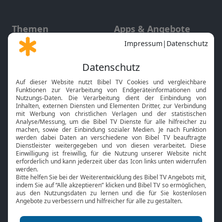
Themen
Apps & Angebote
Gott und Bibel erklärt
Newsletter
Feiertage
Mobile App
Interviews
Kids App
Neuigkeiten
Smart TV
HbbTV
Bibelthek Online-Bibel
Nächster Gottesdienst
Bibel TV
Service
Über uns
Kontakt
Jobs
TV-Empfang
Presse
FAQ
Mediadaten