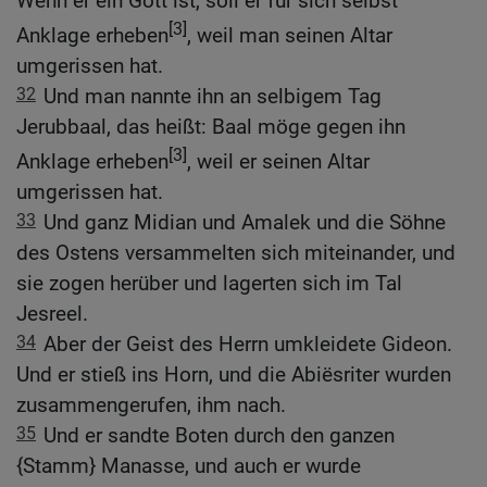
Wenn er ein Gott ist, soll er für sich selbst
[3]
Anklage erheben
, weil man seinen Altar
umgerissen hat.
32
Und man nannte ihn an selbigem Tag
Jerubbaal, das heißt: Baal möge gegen ihn
[3]
Anklage erheben
, weil er seinen Altar
umgerissen hat.
33
Und ganz Midian und Amalek und die Söhne
des Ostens versammelten sich miteinander, und
sie zogen herüber und lagerten sich im Tal
Jesreel.
34
Aber der Geist des Herrn umkleidete Gideon.
Und er stieß ins Horn, und die Abiësriter wurden
zusammengerufen, ihm nach.
35
Und er sandte Boten durch den ganzen
{Stamm} Manasse, und auch er wurde