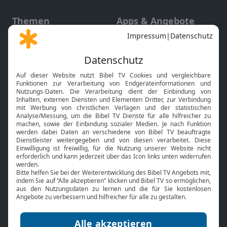
Themen
Apps & Angebote
Gott und Bibel erklärt
Newsletter
Feiertage
Mobile App
Interviews
Kids App
Neuigkeiten
Smart TV
HbbTV
Bibelthek Online-Bibel
Nächster Gottesdienst
Bibel TV
Service
Über uns
Kontakt
Jobs
TV-Empfang
Presse
FAQ
Mediadaten