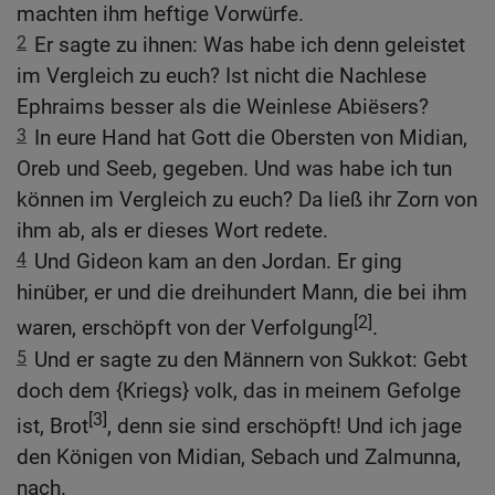
machten ihm heftige Vorwürfe.
2
Er sagte zu ihnen: Was habe ich denn geleistet
im Vergleich zu euch? Ist nicht die Nachlese
Ephraims besser als die Weinlese Abiësers?
3
In eure Hand hat Gott die Obersten von Midian,
Oreb und Seeb, gegeben. Und was habe ich tun
können im Vergleich zu euch? Da ließ ihr Zorn von
ihm ab, als er dieses Wort redete.
4
Und Gideon kam an den Jordan. Er ging
hinüber, er und die dreihundert Mann, die bei ihm
[2]
waren, erschöpft von der Verfolgung
.
5
Und er sagte zu den Männern von Sukkot: Gebt
doch dem {Kriegs} volk, das in meinem Gefolge
[3]
ist, Brot
, denn sie sind erschöpft! Und ich jage
den Königen von Midian, Sebach und Zalmunna,
nach.