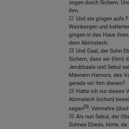
zogen durch Sichem. Und
ihm.
27
Und sie gingen aufs F
Weinbergen und kelterten
gingen in das Haus ihres
dem Abimelech.
28
Und Gaal, der Sohn Eb
Sichem, dass wir {ihm} di
Jerubbaals und Sebul sein
Männern Hamors, des Va
gerade wir ihm dienen?
29
Hätte ich nur dieses 
Abimelech {schon} besei
[5]
sagen
: Vermehre {doch
30
Als nun Sebul, der Obe
Sohnes Ebeds, hörte, da 