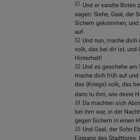
31
Und er sandte Boten z
sagen: Siehe, Gaal, der 
Sichem gekommen, und si
auf.
32
Und nun, mache dich i
volk, das bei dir ist, un
Hinterhalt!
33
Und es geschehe am M
mache dich früh auf und 
das {Kriegs} volk, das be
dann tu ihm, wie deine H
34
Da machten sich Abim
bei ihm war, in der Nacht
gegen Sichem in einen Hi
35
Und Gaal, der Sohn Eb
Eingang des Stadttores.