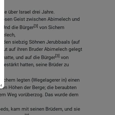
te über Israel drei Jahre.
 bösen Geist zwischen Abimelech und
[3]
 Und die Bürger
von Sichem
melech,
n den siebzig Söhnen Jerubbaals {auf
Blut auf ihren Bruder Abimelech gelegt
[3]
 hatte, und auf die Bürger
von
gestärkt hatten, seine Brüder zu
Sichem legten {Wegelagerer in} einen
 den Höhen der Berge; die beraubten
 dem Weg vorüberzog. Das wurde dem
eds, kam mit seinen Brüdern, und sie