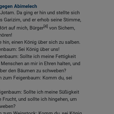
 gegen Abimelech
Jotam. Da ging er hin und stellte sich
s Garizim, und er erhob seine Stimme,
[4]
Hört auf mich, Bürger
von Sichem,
hören!
 hin, einen König über sich zu salben.
enbaum: Sei König über uns!
venbaum: Sollte ich meine Fettigkeit
 Menschen an mir in Ehren halten, und
 über den Bäumen zu schweben?
n zum Feigenbaum: Komm du, sei
igenbaum: Sollte ich meine Süßigkeit
Frucht, und sollte ich hingehen, um
hweben?
n zum Weinstock: Komm du, sei König