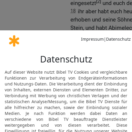
[2]
eingesetzt
und euch de
18
ihr aber habt euch h
erhoben und seine Söhne
Stein, und habt Abimelec
gemacht über die Bürger
19
wenn ihr also an dies
an Jerubbaal und an sei
eure Freude an Abimelech
euch haben!
20
Wenn aber nicht, so 
[3]
fresse die Bürger
von S
[4]
Millo
! Und es gehe Fe
und von der Bewohnersch
21
Und Jotam floh und e
dort wohnen {aus Furcht