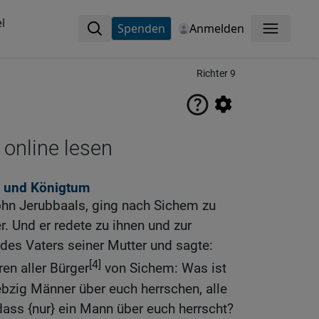
l
Spenden
Anmelden
Menü
Richter 9
 online lesen
 und Königtum
hn Jerubbaals, ging nach Sichem zu
r. Und er redete zu ihnen und zur
es Vaters seiner Mutter und sagte:
[4]
en aller Bürger
von Sichem: Was ist
ebzig Männer über euch herrschen, alle
ass {nur} ein Mann über euch herrscht?