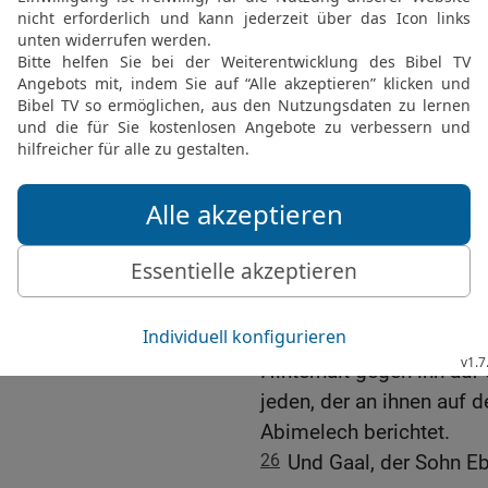
Abimelechs Ende
22
Und Abimelech herrsch
23
Da sandte Gott einen
[3]
die Bürger
von Sichem.
handelten treulos an Abi
24
damit die Gewalttat a
ihn} zurückkäme und ihr 
würde, der sie erschlagen
Sichem, die seine Hände 
erschlagen.
25
[3]
Und die Bürger
von 
Hinterhalt gegen ihn auf
jeden, der an ihnen auf
Abimelech berichtet.
26
Und Gaal, der Sohn Eb