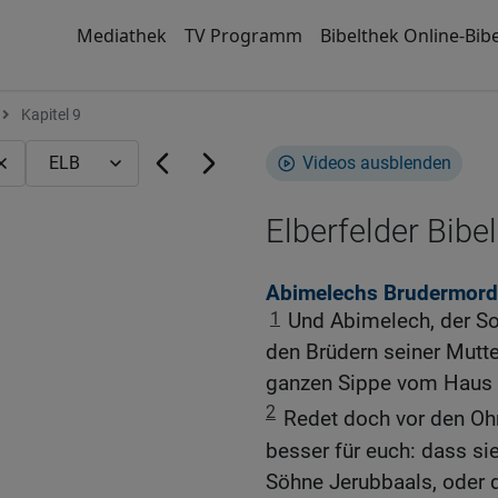
Mediathek
TV Programm
Bibelthek Online-Bibe
Kapitel 9
Videos ausblenden
Elberfelder Bibel
Abimelechs Brudermord
1
Und Abimelech, der So
den Brüdern seiner Mutte
ganzen Sippe vom Haus d
2
Redet doch vor den Ohr
besser für euch: dass si
Söhne Jerubbaals, oder d