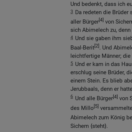
Und bedenkt, dass ich eu
3
Da redeten die Brüder 
[4]
aller Bürger
von Sichem 
sich Abimelech zu, denn s
4
Und sie gaben ihm sie
[2]
Baal-Berit
. Und Abimel
leichtfertige Männer; die
5
Und er kam in das Haus
erschlug seine Brüder, d
einem Stein. Es blieb ab
Jerubbaals, denn er hatte
6
[4]
Und alle Bürger
von S
[5]
des Millo
versammelten
Abimelech zum König be
Sichem {steht}.