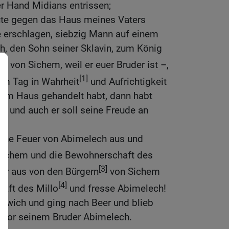
r Hand Midians entrissen;
eute gegen das Haus meines Vaters
 erschlagen, siebzig Mann auf einem
h, den Sohn seiner Sklavin, zum König
[3]
von Sichem, weil er euer Bruder ist –,
[1]
em Tag in Wahrheit
und Aufrichtigkeit
nem Haus gehandelt habt, dann habt
, und auch er soll seine Freude an
gehe Feuer von Abimelech aus und
ichem und die Bewohnerschaft des
[3]
uer aus von den Bürgern
von Sichem
[4]
aft des Millo
und fresse Abimelech!
ntwich und ging nach Beer und blieb
} vor seinem Bruder Abimelech.