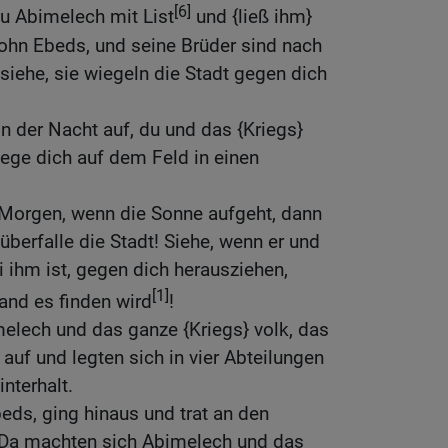
[6]
u Abimelech mit List
und {ließ ihm}
Sohn Ebeds, und seine Brüder sind nach
ehe, sie wiegeln die Stadt gegen dich
n der Nacht auf, du und das {Kriegs}
d lege dich auf dem Feld in einen
orgen, wenn die Sonne aufgeht, dann
überfalle die Stadt! Siehe, wenn er und
i ihm ist, gegen dich herausziehen,
[1]
and es finden wird
!
elech und das ganze {Kriegs} volk, das
 auf und legten sich in vier Abteilungen
nterhalt.
eds, ging hinaus und trat an den
 Da machten sich Abimelech und das