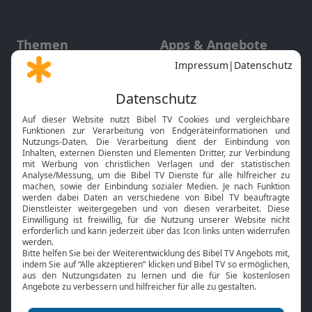
Themen
Apps & Angebote
Gott und Bibel erklärt
Newsletter
Feiertage
Mobile App
Interviews
Kids App
Neuigkeiten
Smart TV
HbbTV
Bibelthek Online-Bibel
Nächster Gottesdienst
Bibel TV
Service
Über uns
Kontakt
Jobs
TV-Empfang
Presse
FAQ
Mediadaten