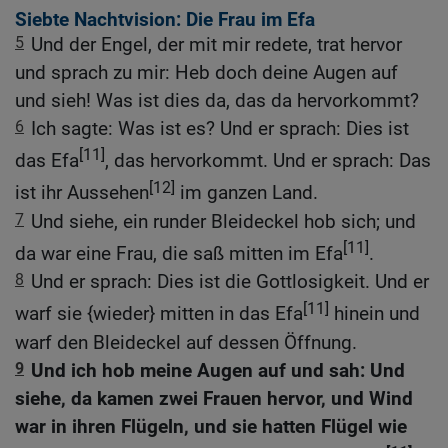
Siebte Nachtvision: Die Frau im Efa
5
Und der Engel, der mit mir redete, trat hervor
und sprach zu mir: Heb doch deine Augen auf
und sieh! Was ist dies da, das da hervorkommt?
6
Ich sagte: Was ist es? Und er sprach: Dies ist
[11]
das Efa
, das hervorkommt. Und er sprach: Das
[12]
ist ihr Aussehen
im ganzen Land.
7
Und siehe, ein runder Bleideckel hob sich; und
[11]
da war eine Frau, die saß mitten im Efa
.
8
Und er sprach: Dies ist die Gottlosigkeit. Und er
[11]
warf sie {wieder} mitten in das Efa
hinein und
warf den Bleideckel auf dessen Öffnung.
9
Und ich hob meine Augen auf und sah: Und
siehe, da kamen zwei Frauen hervor, und Wind
war in ihren Flügeln, und sie hatten Flügel wie