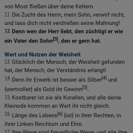
von Most fließen über deine Keltern.
11
Die Zucht des Herrn, mein Sohn, verwirf nicht,
und lass dich nicht verdrießen seine Mahnung!
12
Denn wen der Herr liebt, den züchtigt er wie
[3]
ein Vater den Sohn
, den er gern hat.
Wert und Nutzen der Weisheit
13
Glücklich der Mensch, der Weisheit gefunden
hat, der Mensch, der Verständnis erlangt!
14
[4]
Denn ihr Erwerb ist besser als Silber
und
[5]
{wertvoller} als Gold ihr Gewinn
.
15
Kostbarer ist sie als Korallen, und alle deine
Kleinode kommen an Wert ihr nicht gleich.
16
[6]
Länge des Lebens
{ist} in ihrer Rechten, in
ihrer Linken Reichtum und Ehre.
17
Ihre Wege sind freundliche Wege, und alle ihre