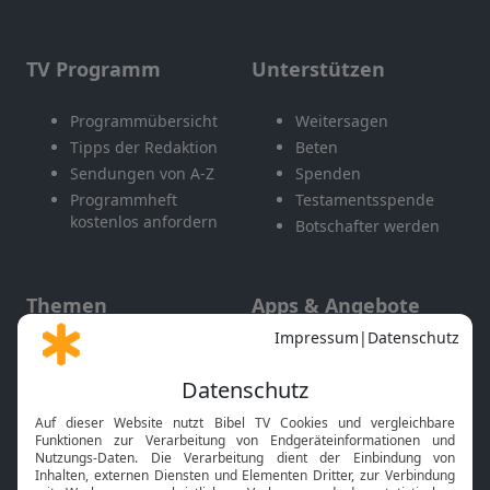
TV Programm
Unterstützen
Programmübersicht
Weitersagen
Tipps der Redaktion
Beten
Sendungen von A-Z
Spenden
Programmheft
Testamentsspende
kostenlos anfordern
Botschafter werden
Themen
Apps & Angebote
Gott und Bibel erklärt
Newsletter
Feiertage
Mobile App
Interviews
Kids App
Neuigkeiten
Smart TV
HbbTV
Bibelthek Online-Bibel