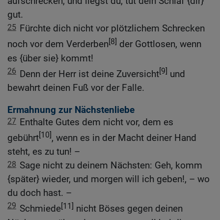
aufschrecken, und liegst du, tut dein Schlaf {dir}
gut.
25
Fürchte dich nicht vor plötzlichem Schrecken
[8]
noch vor dem Verderben
der Gottlosen, wenn
es {über sie} kommt!
26
[9]
Denn der Herr ist deine Zuversicht
und
bewahrt deinen Fuß vor der Falle.
Ermahnung zur Nächstenliebe
27
Enthalte Gutes dem nicht vor, dem es
[10]
gebührt
, wenn es in der Macht deiner Hand
steht, es zu tun! –
28
Sage nicht zu deinem Nächsten: Geh, komm
{später} wieder, und morgen will ich geben!, – wo
du doch hast. –
29
[11]
Schmiede
nicht Böses gegen deinen