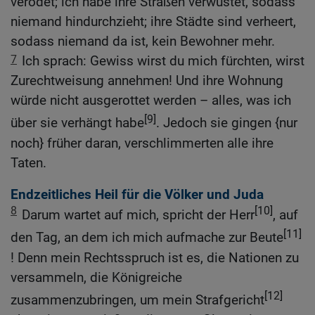
verödet; ich habe ihre Straßen verwüstet, sodass
niemand hindurchzieht; ihre Städte sind verheert,
sodass niemand da ist, kein Bewohner mehr.
7
Ich sprach: Gewiss wirst du mich fürchten, wirst
Zurechtweisung annehmen! Und ihre Wohnung
würde nicht ausgerottet werden – alles, was ich
[9]
über sie verhängt habe
. Jedoch sie gingen {nur
noch} früher daran, verschlimmerten alle ihre
Taten.
Endzeitliches Heil für die Völker und Juda
8
[10]
Darum wartet auf mich, spricht der Herr
, auf
[11]
den Tag, an dem ich mich aufmache zur Beute
! Denn mein Rechtsspruch ist es, die Nationen zu
versammeln, die Königreiche
[12]
zusammenzubringen, um mein Strafgericht