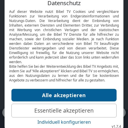
Feiertage
Mobile App
Interviews
Kids App
Neuigkeiten
Smart TV
HbbTV
Bibelthek Online-Bibel
Nächster Gottesdienst
Bibel TV
Service
Über uns
Kontakt
Jobs
TV-Empfang
Presse
FAQ
Mediadaten
bibeltv.de:
Impressum
Datenschutz
Nutzungsbedingungen
Fakten Bibel TV App