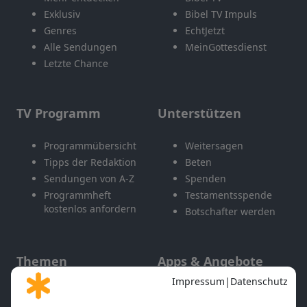
Exklusiv
Bibel TV Impuls
Genres
EchtJetzt
Alle Sendungen
MeinGottesdienst
Letzte Chance
TV Programm
Unterstützen
Programmübersicht
Weitersagen
Tipps der Redaktion
Beten
Sendungen von A-Z
Spenden
Programmheft
Testamentsspende
kostenlos anfordern
Botschafter werden
Themen
Apps & Angebote
Gott und Bibel erklärt
Newsletter