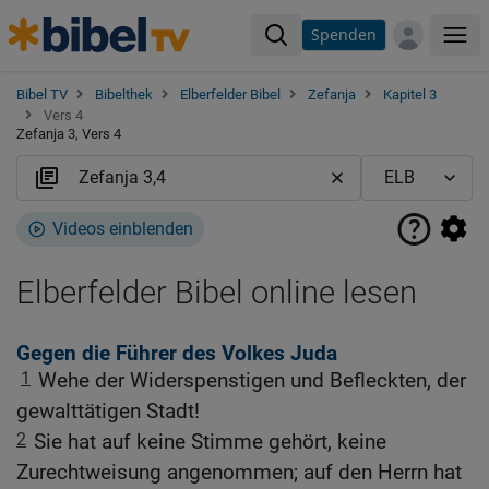
Spenden
Me
Bibel TV
Bibelthek
Elberfelder Bibel
Zefanja
Kapitel 3
Vers 4
Zefanja 3, Vers 4
Videos einblenden
Elberfelder Bibel online lesen
Gegen die Führer des Volkes Juda
1
Wehe der Widerspenstigen und Befleckten, der
gewalttätigen Stadt!
2
Sie hat auf keine Stimme gehört, keine
Zurechtweisung angenommen; auf den Herrn hat