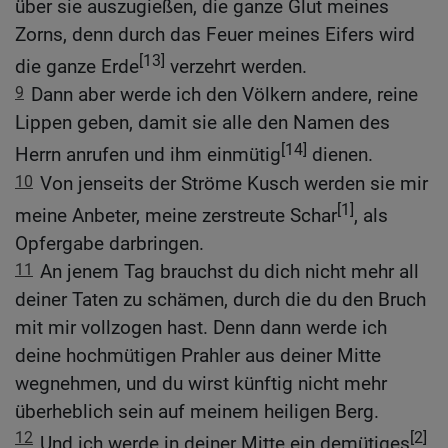
über sie auszugießen, die ganze Glut meines
Zorns, denn durch das Feuer meines Eifers wird
[13]
die ganze Erde
verzehrt werden.
9
Dann aber werde ich den Völkern andere, reine
Lippen geben, damit sie alle den Namen des
[14]
Herrn anrufen und ihm einmütig
dienen.
10
Von jenseits der Ströme Kusch werden sie mir
[1]
meine Anbeter, meine zerstreute Schar
, als
Opfergabe darbringen.
11
An jenem Tag brauchst du dich nicht mehr all
deiner Taten zu schämen, durch die du den Bruch
mit mir vollzogen hast. Denn dann werde ich
deine hochmütigen Prahler aus deiner Mitte
wegnehmen, und du wirst künftig nicht mehr
überheblich sein auf meinem heiligen Berg.
12
[2]
Und ich werde in deiner Mitte ein demütiges