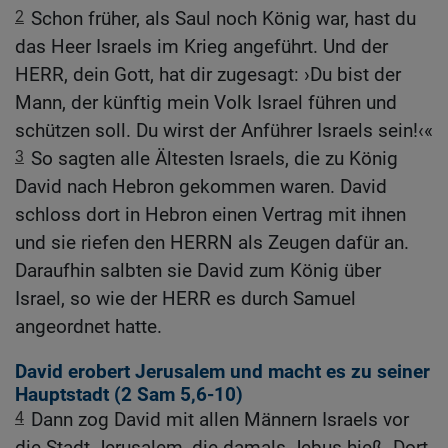
2
Schon früher, als Saul noch König war, hast du
das Heer Israels im Krieg angeführt. Und der
HERR, dein Gott, hat dir zugesagt: ›Du bist der
Mann, der künftig mein Volk Israel führen und
schützen soll. Du wirst der Anführer Israels sein!‹«
3
So sagten alle Ältesten Israels, die zu König
David nach Hebron gekommen waren. David
schloss dort in Hebron einen Vertrag mit ihnen
und sie riefen den HERRN als Zeugen dafür an.
Daraufhin salbten sie David zum König über
Israel, so wie der HERR es durch Samuel
angeordnet hatte.
David erobert Jerusalem und macht es zu seiner
Hauptstadt (2
Sam 5,6-10
)
4
Dann zog David mit allen Männern Israels vor
die Stadt Jerusalem, die damals Jebus hieß. Dort