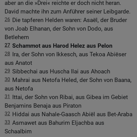
aber an die »Drei« reichte er doch nicht heran.
David machte ihn zum Anführer seiner Leibgarde.
26
Die tapferen Helden waren: Asaël, der Bruder
von Joab Elhanan, der Sohn von Dodo, aus
Betlehem
27
Schammot aus Harod Helez aus Pelon
28
Ira, der Sohn von Ikkesch, aus Tekoa Abiëser
aus Anatot
29
Sibbechai aus Huscha Ilai aus Ahoach
30
Mahrai aus Netofa Heled, der Sohn von Baana,
aus Netofa
31
Ittai, der Sohn von Ribai, aus Gibea im Gebiet
Benjamins Benaja aus Piraton
32
Hiddai aus Nahale-Gaasch Abiël aus Bet-Araba
33
Asmawet aus Bahurim Eljachba aus
Schaalbim