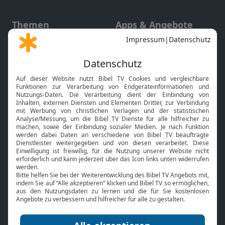
Themen
Apps & Angebote
Gott und Bibel erklärt
Newsletter
Feiertage
Mobile App
Interviews
Kids App
Neuigkeiten
Smart TV
HbbTV
Bibelthek Online-Bibel
Nächster Gottesdienst
Bibel TV
Service
Über uns
Kontakt
Jobs
TV-Empfang
Presse
FAQ
Mediadaten