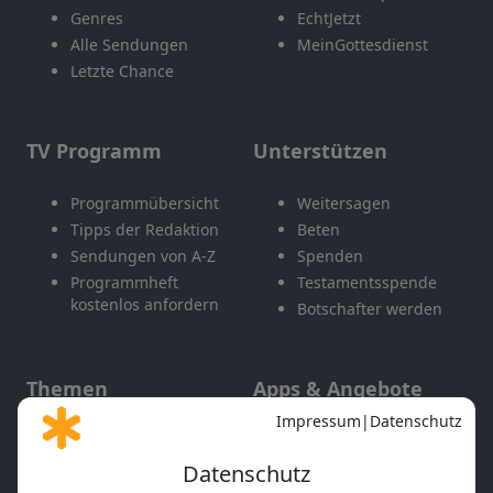
Genres
EchtJetzt
Alle Sendungen
MeinGottesdienst
Letzte Chance
TV Programm
Unterstützen
Programmübersicht
Weitersagen
Tipps der Redaktion
Beten
Sendungen von A-Z
Spenden
Programmheft
Testamentsspende
kostenlos anfordern
Botschafter werden
Themen
Apps & Angebote
Gott und Bibel erklärt
Newsletter
Feiertage
Mobile App