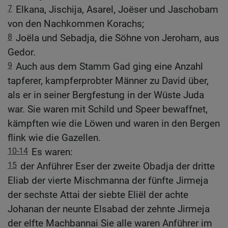
7
Elkana, Jischija, Asarel, Joëser und Jaschobam
von den Nachkommen Korachs;
8
Joëla und Sebadja, die Söhne von Jeroham, aus
Gedor.
9
Auch aus dem Stamm Gad ging eine Anzahl
tapferer, kampferprobter Männer zu David über,
als er in seiner Bergfestung in der Wüste Juda
war. Sie waren mit Schild und Speer bewaffnet,
kämpften wie die Löwen und waren in den Bergen
flink wie die Gazellen.
10-14
Es waren:
15
der Anführer Eser der zweite Obadja der dritte
Eliab der vierte Mischmanna der fünfte Jirmeja
der sechste Attai der siebte Eliël der achte
Johanan der neunte Elsabad der zehnte Jirmeja
der elfte Machbannai Sie alle waren Anführer im