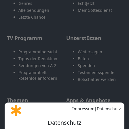
Genres
EchtJetzt
Alle Sendungen
MeinGottesdienst
Letzte Chance
TV Programm
Unterstützen
Programmübersicht
Weitersagen
Tipps der Redaktion
Beten
Sendungen von A-Z
Spenden
Programmheft
Testamentsspende
kostenlos anfordern
Botschafter werden
Themen
Apps & Angebote
Gott und Bibel erklärt
Newsletter
Feiertage
Mobile App
Interviews
Kids App