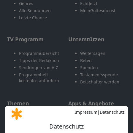
Genres
EchtJetzt
Alle Sendungen
MeinGottesdienst
Letzte Chance
TV Programm
Unterstützen
Programmübersicht
Weitersagen
Tipps der Redaktion
Beten
Sendungen von A-Z
Spenden
Programmheft
Testamentsspende
kostenlos anfordern
Botschafter werden
Themen
Apps & Angebote
Gott und Bibel erklärt
Newsletter
Feiertage
Mobile App
Interviews
Kids App