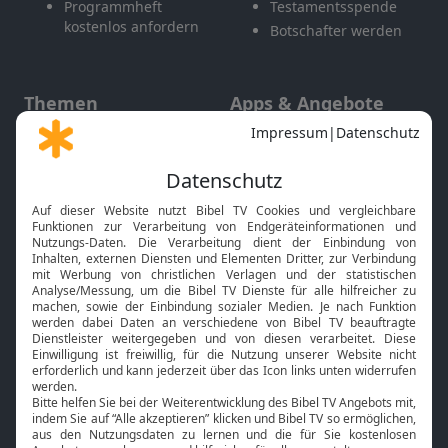
Programmheft
Testamentsspende
kostenlos anfordern
Botschafter werden
Themen
Apps & Angebote
Gott und Bibel erklärt
Newsletter
Feiertage
Mobile App
Interviews
Kids App
Neuigkeiten
Smart TV
HbbTV
Bibelthek Online-Bibel
Nächster Gottesdienst
Bibel TV
Service
Über uns
Kontakt
Jobs
TV-Empfang