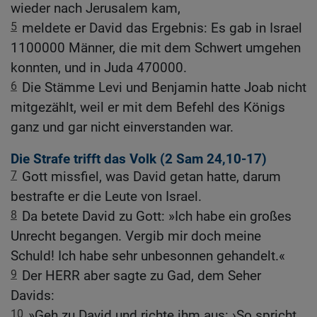
wieder nach Jerusalem kam,
5
meldete er David das Ergebnis: Es gab in Israel
1100000 Männer, die mit dem Schwert umgehen
konnten, und in Juda 470000.
6
Die Stämme Levi und Benjamin hatte Joab nicht
mitgezählt, weil er mit dem Befehl des Königs
ganz und gar nicht einverstanden war.
Die Strafe trifft das Volk (2
Sam 24,10-17
)
7
Gott missfiel, was David getan hatte, darum
bestrafte er die Leute von Israel.
8
Da betete David zu Gott: »Ich habe ein großes
Unrecht begangen. Vergib mir doch meine
Schuld! Ich habe sehr unbesonnen gehandelt.«
9
Der HERR aber sagte zu Gad, dem Seher
Davids:
10
»Geh zu David und richte ihm aus: ›So spricht