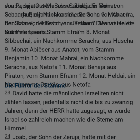
Joabs; später sein Sohn Sebadja 5. Monat
von Pedaja Ost-Manasse Jiddo, der Sohn von
Schamhut, ein Nachkomme Serachs 6. Monat Ira,
Secharja Benjamin Jaasiël, der Sohn von Abner
der Sohn von Ikkesch, aus Tekoa 7. Monat Helez
Dan Asarel, der Sohn von Jeroham Dies waren die
aus Pelon, vom Stamm Efraïm 8. Monat
Stämme Israels.
Sibbechai, ein Nachkomme Serachs, aus Huscha
9. Monat Abiëser aus Anatot, vom Stamm
Benjamin 10. Monat Mahrai, ein Nachkomme
Serachs, aus Netofa 11. Monat Benaja aus
Piraton, vom Stamm Efraïm 12. Monat Heldai, ein
Nachkomme Otniëls, aus Netofa
Die Führer der Stämme
23
David hatte die männlichen Israeliten nicht
zählen lassen, jedenfalls nicht die bis zu zwanzig
Jahren; denn der HERR hatte zugesagt, er würde
Israel so zahlreich machen wie die Sterne am
Himmel.
24
Joab, der Sohn der Zeruja, hatte mit der