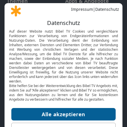
Themen
Apps & Angebote
Gott und Bibel erklärt
Newsletter
Feiertage
Mobile App
Interviews
Kids App
Neuigkeiten
Smart TV
HbbTV
Bibelthek Online-Bibel
Nächster Gottesdienst
Bibel TV
Service
Über uns
Kontakt
Jobs
TV-Empfang
Presse
FAQ
Mediadaten