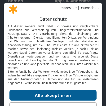
Themen
Apps & Angebote
Gott und Bibel erklärt
Newsletter
Feiertage
Mobile App
Interviews
Kids App
Neuigkeiten
Smart TV
HbbTV
Bibelthek Online-Bibel
Nächster Gottesdienst
Bibel TV
Service
Über uns
Kontakt
Jobs
TV-Empfang
Presse
FAQ
Mediadaten