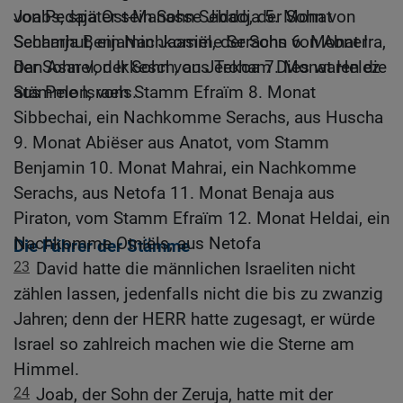
Joabs; später sein Sohn Sebadja 5. Monat
von Pedaja Ost-Manasse Jiddo, der Sohn von
Schamhut, ein Nachkomme Serachs 6. Monat Ira,
Secharja Benjamin Jaasiël, der Sohn von Abner
der Sohn von Ikkesch, aus Tekoa 7. Monat Helez
Dan Asarel, der Sohn von Jeroham Dies waren die
aus Pelon, vom Stamm Efraïm 8. Monat
Stämme Israels.
Sibbechai, ein Nachkomme Serachs, aus Huscha
9. Monat Abiëser aus Anatot, vom Stamm
Benjamin 10. Monat Mahrai, ein Nachkomme
Serachs, aus Netofa 11. Monat Benaja aus
Piraton, vom Stamm Efraïm 12. Monat Heldai, ein
Nachkomme Otniëls, aus Netofa
Die Führer der Stämme
23
David hatte die männlichen Israeliten nicht
zählen lassen, jedenfalls nicht die bis zu zwanzig
Jahren; denn der HERR hatte zugesagt, er würde
Israel so zahlreich machen wie die Sterne am
Himmel.
24
Joab, der Sohn der Zeruja, hatte mit der