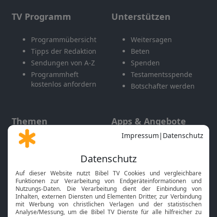
TV Programm
Unterstützen
Programmübersicht
Weitersagen
Tipps der Redaktion
Beten
Sendungen von A-Z
Spenden
Programmheft
Testamentsspende
kostenlos anfordern
Botschafter werden
Themen
Apps & Angebote
Gott und Bibel erklärt
Newsletter
Feiertage
Mobile App
Interviews
Kids App
Neuigkeiten
Smart TV
HbbTV
Bibelthek Online-Bibel
Nächster Gottesdienst