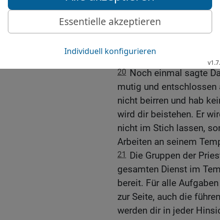
Kerubfiguren aus Gold, d
Bundeslade des HERRN b
19
Und David sagte: »Für
Bauplans nötig sind, hat
gegeben, die von seine
20
Noch einmal sagte D
mutig und entschlossen 
nicht beirren und hab ke
wird dir beistehen. Er wi
nicht im Stich lassen, so
Arbeiten an seinem Temp
21
Die Gruppen der Priest
gesamten Dienst im Tem
bereit. Für alle Aufgabe
zur Seite, auch die füh
werden dir in jeder Hinsic