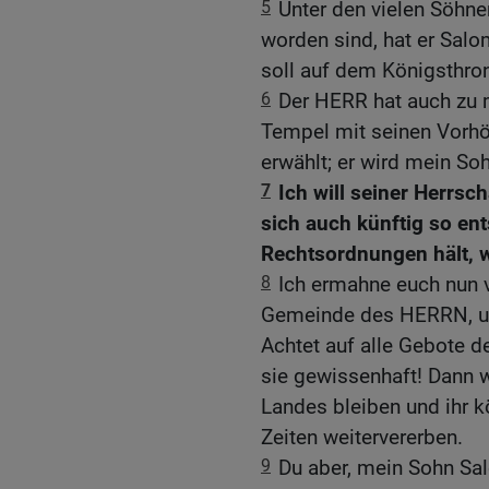
5
Unter den vielen Söhn
worden sind, hat er Sal
soll auf dem Königsthro
6
Der HERR hat auch zu 
Tempel mit seinen Vorhö
erwählt; er wird mein Soh
7
Ich will seiner Herrsc
sich auch künftig so en
Rechtsordnungen hält, wie
8
Ich ermahne euch nun v
Gemeinde des HERRN, un
Achtet auf alle Gebote d
sie gewissenhaft! Dann w
Landes bleiben und ihr 
Zeiten weitervererben.
9
Du aber, mein Sohn Sa