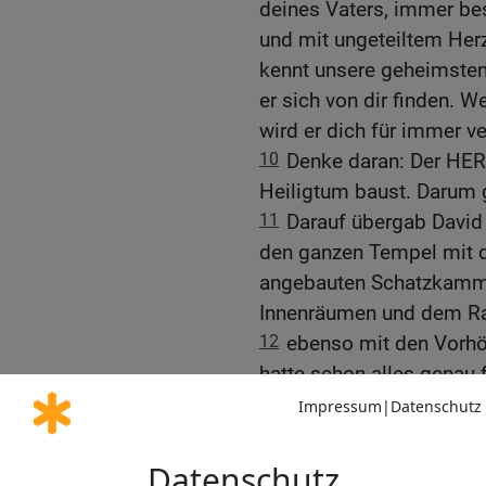
deines Vaters, immer bes
und mit ungeteiltem Herz
kennt unsere geheimsten
er sich von dir finden. 
wird er dich für immer v
10
Denke daran: Der HERR
Heiligtum baust. Darum 
11
Darauf übergab David
den ganzen Tempel mit d
angebauten Schatzkamm
Innenräumen und dem Ra
12
ebenso mit den Vorhö
hatte schon alles genau 
eingegeben hatte. David
Verwendung der Tempelsc
geweiht waren,