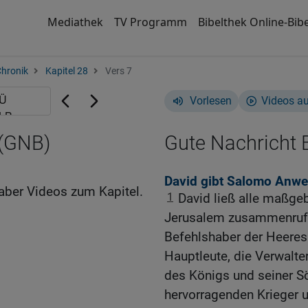
Mediathek
TV Programm
Bibelthek Online-Bibe
Chronik
Kapitel 28
Vers 7
Vorlesen
Videos a
 (GNB)
Gute Nachricht B
David gibt Salomo Anwe
aber Videos zum Kapitel.
1
David ließ alle maßge
Jerusalem zusammenrufe
Befehlshaber der Heeres
Hauptleute, die Verwalte
des Königs und seiner S
hervorragenden Krieger u