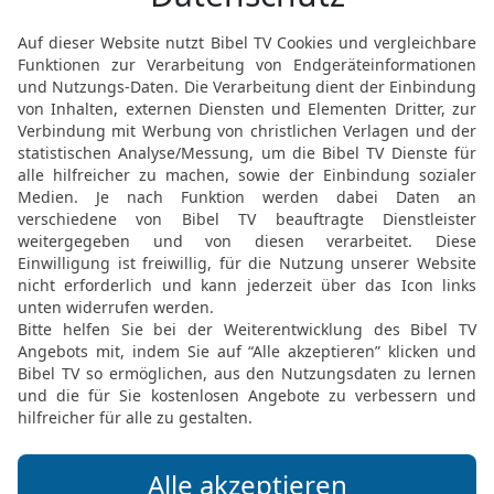
13
für die Einteilung der
und für den gesamten D
nötigen Geräte.
14
Für jedes einzelne go
an, wie viel Gold oder Si
15
ebenso für die golden
dazugehörenden Lampen,
bestimmt waren.
16
Er setzte auch das Go
Brote und das Gewicht de
17
Er machte Angaben fü
die aus reinem Gold gefe
Gewicht des Goldes oder 
18
Er bestimmte, aus we
Räucheraltar hergestellt
einen Plan für den Wage