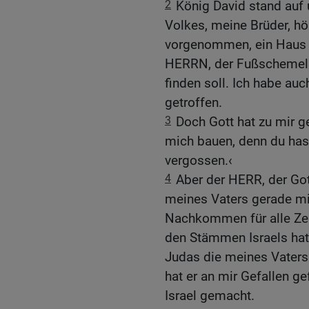
2
König David stand auf
Volkes, meine Brüder, hör
vorgenommen, ein Haus 
HERRN, der Fußschemel u
finden soll. Ich habe auc
getroffen.
3
Doch Gott hat zu mir g
mich bauen, denn du hast
vergossen.‹
4
Aber der HERR, der Got
meines Vaters gerade mi
Nachkommen für alle Zeit
den Stämmen Israels hat 
Judas die meines Vaters
hat er an mir Gefallen 
Israel gemacht.