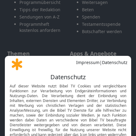
Programmübersicht
Weitersagen
Tipps der Redaktion
Beten
Sendungen von A-Z
Spenden
Programmheft
Testamentsspende
kostenlos anfordern
Botschafter werden
Themen
Apps & Angebote
Gott und Bibel erklärt
Newsletter
Feiertage
Mobile App
Interviews
Kids App
Neuigkeiten
Smart TV
HbbTV
Bibelthek Online-Bibel
Nächster Gottesdienst
Bibel TV
Service