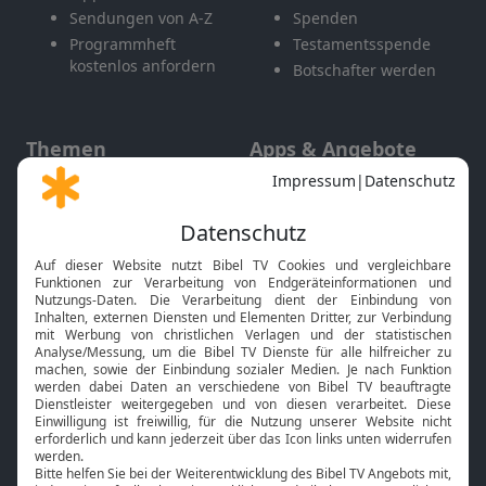
Sendungen von A-Z
Spenden
Programmheft
Testamentsspende
kostenlos anfordern
Botschafter werden
Themen
Apps & Angebote
Gott und Bibel erklärt
Newsletter
Feiertage
Mobile App
Interviews
Kids App
Neuigkeiten
Smart TV
HbbTV
Bibelthek Online-Bibel
Nächster Gottesdienst
Bibel TV
Service