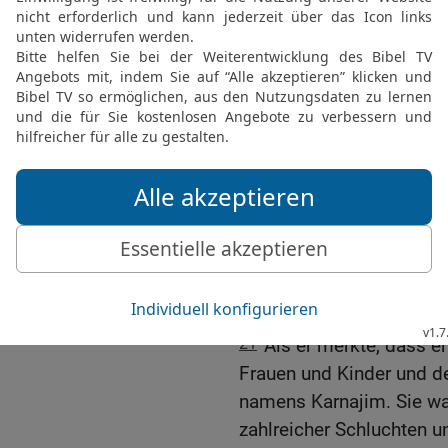
18
Timotheus selbst traf
Er war, ohne etwas unte
Nur an einem Ort hatte e
zurückgelassen.
19
Dositheus und Sosipat
machten sich mit ihren L
Stützpunkt an und tötet
Mann.
20
Dann teilte der Makka
übertrug jeweils einem se
Gruppe und machte sich 
Timotheus verfügte über
21
Als er merkte, dass er
Frauen und Kinder und de
namens Karnajim. Sie war
zahlreicher Schluchten 