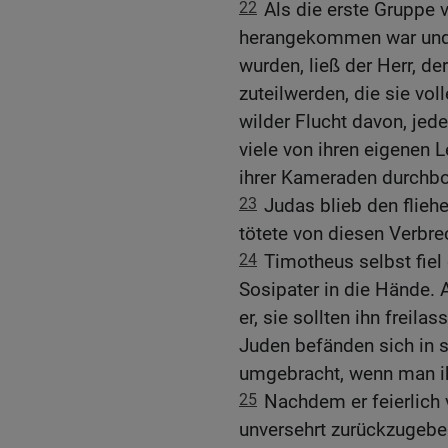
22
Als die erste Gruppe 
herangekommen war und 
wurden, ließ der Herr, der
zuteilwerden, die sie voll
wilder Flucht davon, jed
viele von ihren eigenen 
ihrer Kameraden durchbo
23
Judas blieb den flieh
tötete von diesen Verbr
24
Timotheus selbst fiel
Sosipater in die Hände. 
er, sie sollten ihn freila
Juden befänden sich in 
umgebracht, wenn man i
25
Nachdem er feierlich 
unversehrt zurückzugeben