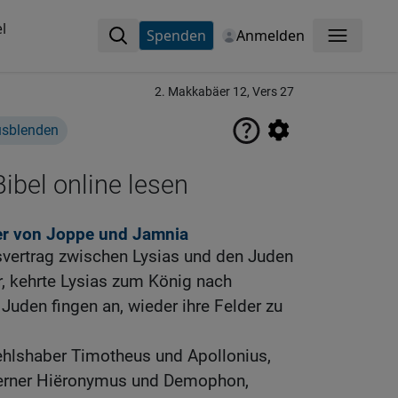
l
Spenden
Anmelden
Menü
2. Makkabäer 12, Vers 27
usblenden
ibel online lesen
ger von Joppe und Jamnia
vertrag zwischen Lysias und den Juden
 kehrte Lysias zum König nach
 Juden fingen an, wieder ihre Felder zu
ehlshaber Timotheus und Apollonius,
ferner Hiëronymus und Demophon,