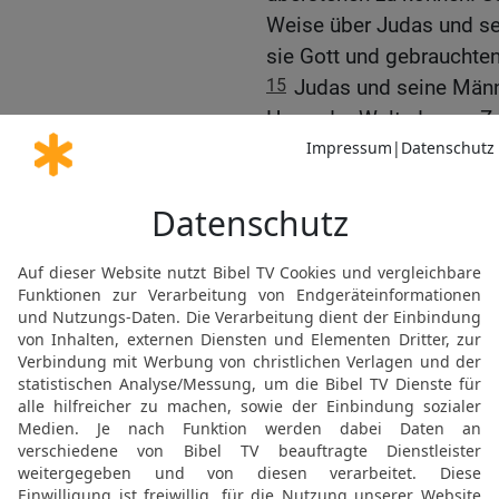
Weise über Judas und sei
sie Gott und gebrauchten
15
Judas und seine Männ
Herrn der Welt, der zur 
ohne Rammböcke und an
Einsturz gebracht hatte.
wilder Tiere gegen die S
16
Weil Gott es so wollt
richteten unter der Bevö
an. Der See, der nahe bei
war, sah ganz rot gefärbt
Judas besiegt das Heer
17
Von der Stadt Kaspin
etwa 140 Kilometer zurüc
feindliche Heerlager im