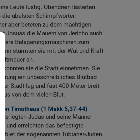
ne Leute lustig. Obendrein lästerten
 die übelsten Schimpfwörter.
er aber beteten zu dem mächtigen
Zeit Josuas die Mauern von Jericho auch
dere Belagerungsmaschinen zum
 Dann stürmten sie mit der Wut und Kraft
tadtmauer an.
e, konnten sie die Stadt einnehmen. Sie
lkerung ein unbeschreibliches Blutbad
 der Stadt lag und fast 400 Meter breit
 aus von dem vielen Blut.
 von Timotheus (1
Makk 5,37-44
)
 aus legten Judas und seine Männer
k und erreichten das befestigte
 Gebiet der sogenannten Tubianer-Juden.