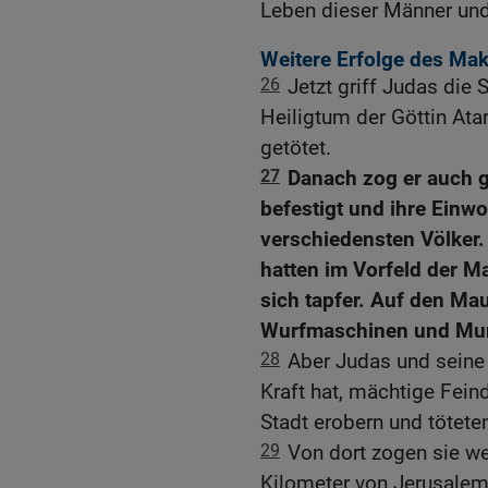
Leben dieser Männer und 
Weitere Erfolge des Ma
26
Jetzt griff Judas die
Heiligtum der Göttin At
getötet.
27
Danach zog er auch g
befestigt und ihre Ein
verschiedensten Völker.
hatten im Vorfeld der 
sich tapfer. Auf den Mau
Wurfmaschinen und Mun
28
Aber Judas und seine
Kraft hat, mächtige Fein
Stadt erobern und tötet
29
Von dort zogen sie we
Kilometer von Jerusalem 