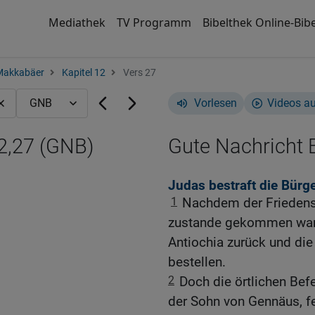
Mediathek
TV Programm
Bibelthek Online-Bibe
Makkabäer
Kapitel 12
Vers 27
Vorlesen
Videos a
2,27 (GNB)
Gute Nachricht B
Judas bestraft die Bür
1
Nachdem der Friedens
zustande gekommen war,
Antiochia zurück und die
bestellen.
2
Doch die örtlichen Bef
der Sohn von Gennäus, 