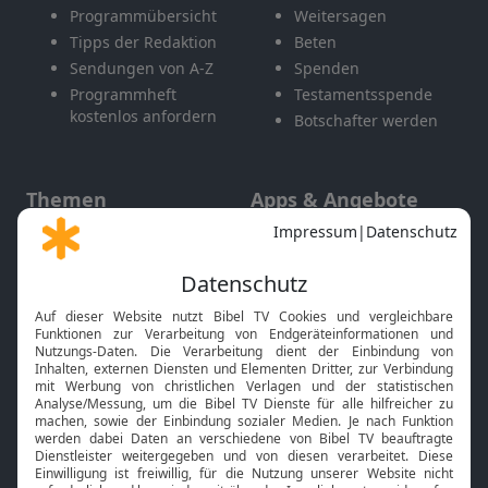
Programmübersicht
Weitersagen
Tipps der Redaktion
Beten
Sendungen von A-Z
Spenden
Programmheft
Testamentsspende
kostenlos anfordern
Botschafter werden
Themen
Apps & Angebote
Gott und Bibel erklärt
Newsletter
Feiertage
Mobile App
Interviews
Kids App
Neuigkeiten
Smart TV
HbbTV
Bibelthek Online-Bibel
Nächster Gottesdienst
Bibel TV
Service