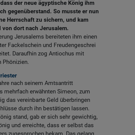
 dass der neue ägyptische König ihm
dlich gegenüberstand. So musste er nun
ine Herrschaft zu sichern, und kam
 von dort nach Jerusalem.
erung Jerusalems bereiteten ihm einen
ter Fackelschein und Freudengeschrei
eitet. Daraufhin zog Antiochus mit
 Phönizien.
riester
ahre nach seinem Amtsantritt
es mehrfach erwähnten Simeon, zum
ig das vereinbarte Geld überbringen
hlüsse durch ihn bestätigen lassen.
önig stand, gab er sich sehr gewichtig,
önig und erreichte, dass er selbst das
ters zugesprochen bekam. Das gelang