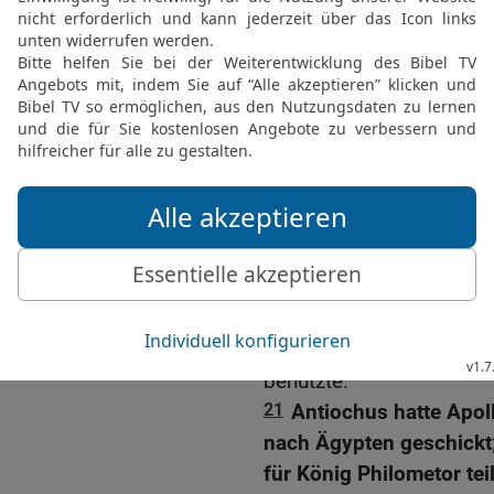
18-19
In der Stadt Tyrus 
Ehren des Gottes Herakle
besuchte, schickte der s
als »Antiochener aus Je
Opfer übergeben sollten,
Herakles darbringt. Die 
verlangten aber, dass es
und nicht für das Opfer 
nicht.
20
Nach dem Willen Jaso
zu Ehren von Herakles v
ist es zu verdanken, das
benutzte.
21
Antiochus hatte Apo
nach Ägypten geschickt; 
für König Philometor te