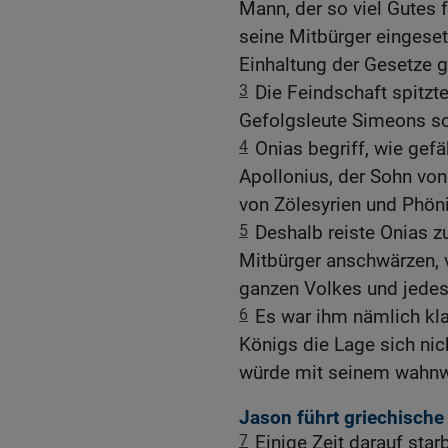
Mann, der so viel Gutes 
seine Mitbürger eingesetz
Einhaltung der Gesetze g
3
Die Feindschaft spitzt
Gefolgsleute Simeons s
4
Onias begriff, wie gefä
Apollonius, der Sohn vo
von Zölesyrien und Phöni
5
Deshalb reiste Onias z
Mitbürger anschwärzen, 
ganzen Volkes und jedes
6
Es war ihm nämlich kl
Königs die Lage sich ni
würde mit seinem wahnwi
Jason führt griechische 
7
Einige Zeit darauf sta