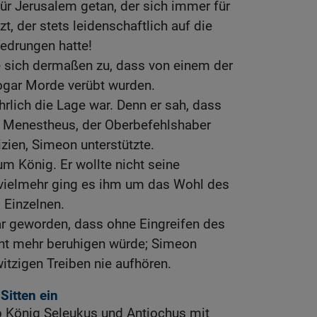
für Jerusalem getan, der sich immer für
t, der stets leidenschaftlich auf die
edrungen hatte!
e sich dermaßen zu, dass von einem der
ogar Morde verübt wurden.
hrlich die Lage war. Denn er sah, dass
n Menestheus, der Oberbefehlshaber
zien, Simeon unterstützte.
um König. Er wollte nicht seine
vielmehr ging es ihm um das Wohl des
 Einzelnen.
ar geworden, dass ohne Eingreifen des
cht mehr beruhigen würde; Simeon
tzigen Treiben nie aufhören.
Sitten ein
rb König Seleukus und Antiochus mit