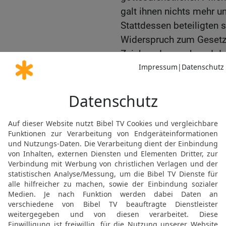
galt ihnen nichts mehr un
Stattdessen beteiligten 
Widerspruch zum Gesetz
Zeichen dazu gab und das
Wettkämpfer einrieben, 
Sportplatz.
15
Was bei ihren Vorfahr
nichts mehr wert. Dageg
griechischen Auszeichnu
16
Aber genau deshalb tr
Ausgerechnet ihre großen
gleichen wollten, wurden
17
Niemand setzt sich un
hinweg. Das sollte sich i
In Jerusalem bildet sic