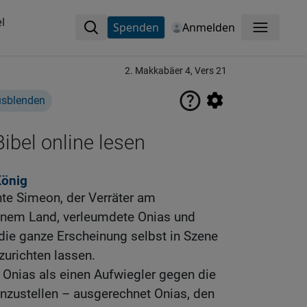
l
Spenden
Anmelden
Menü
2. Makkabäer 4, Vers 21
usblenden
ibel online lesen
König
te Simeon, der Verräter am
inem Land, verleumdete Onias und
die ganze Erscheinung selbst in Szene
zurichten lassen.
, Onias als einen Aufwiegler gegen die
nzustellen – ausgerechnet Onias, den