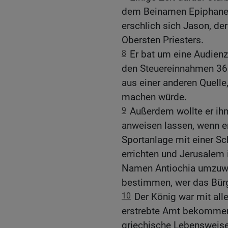
dem Beinamen Epiphanes
erschlich sich Jason, de
Obersten Priesters.
8
Er bat um eine Audien
den Steuereinnahmen 360
aus einer anderen Quelle
machen würde.
9
Außerdem wollte er ihm
anweisen lassen, wenn er
Sportanlage mit einer Sc
errichten und Jerusalem 
Namen Antiochia umzuwan
bestimmen, wer das Bürge
10
Der König war mit al
erstrebte Amt bekommen 
griechische Lebensweise