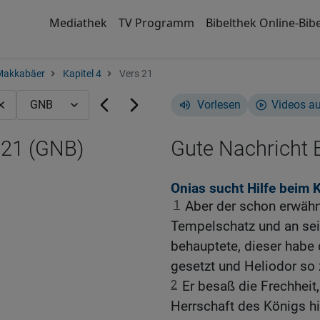
Mediathek
TV Programm
Bibelthek Online-Bibe
Makkabäer
Kapitel 4
Vers 21
Vorlesen
Videos a
,21 (GNB)
Gute Nachricht B
Onias sucht Hilfe beim 
1
Aber der schon erwähn
Tempelschatz und an se
behauptete, dieser habe 
gesetzt und Heliodor so 
2
Er besaß die Frechheit
Herrschaft des Königs hi