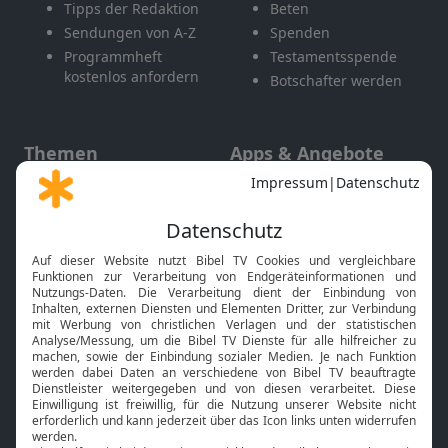
Tipps der Redaktion
Beten
Sendungen von A-Z
Spenden
Programmheft
Testamentsspende
kostenlos anfordern
Botschafter werden
Themen
Apps & Angebote
Gott und Bibel erklärt
Newsletter
Feiertage
Mobile App
Interviews
Kids App
Neuigkeiten
Smart TV
HbbTV
Bibelthek Online-Bibel
Nächster Gottesdienst
Bibel TV
Service