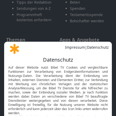
Tipps der Redaktion
Beten
Sendungen von A-Z
Spenden
Programmheft
Testamentsspende
kostenlos anfordern
Botschafter werden
Themen
Apps & Angebote
Gott und Bibel erklärt
Newsletter
Feiertage
Mobile App
Interviews
Kids App
Neuigkeiten
Smart TV
HbbTV
Bibelthek Online-Bibel
Nächster Gottesdienst
Bibel TV
Service