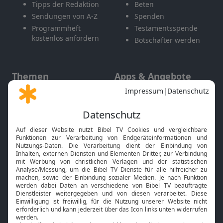
Tipps der Redaktion
Beten
Sendungen von A-Z
Spenden
Programmheft
Testamentsspende
kostenlos anfordern
Botschafter werden
Themen
Apps & Angebote
Gott und Bibel erklärt
Newsletter
Feiertage
Mobile App
Interviews
Kids App
Neuigkeiten
Smart TV
HbbTV
Bibelthek Online-Bibel
Nächster Gottesdienst
Bibel TV
Service