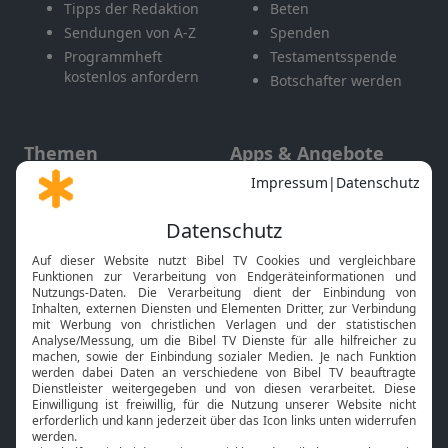
Tipps der Redaktion
Beten
Sendungen von A-Z
Spenden
Programmheft
Testamentsspende
kostenlos anfordern
Botschafter werden
Themen
Apps & Angebote
Gott und Bibel erklärt
Newsletter
Feiertage
Mobile App
Interviews
Kids App
Neuigkeiten
Smart TV
HbbTV
Bibelthek Online-Bibel
Nächster Gottesdienst
Bibel TV
Service