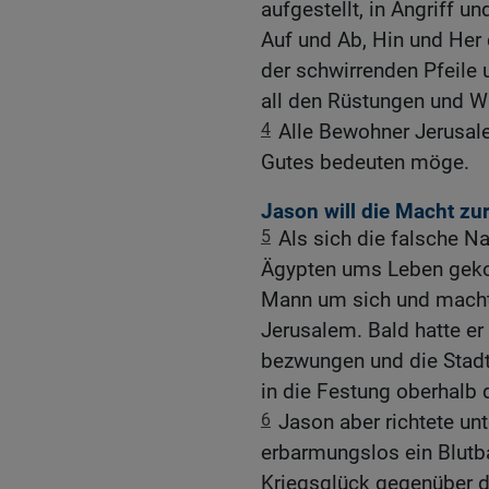
aufgestellt, in Angriff u
Auf und Ab, Hin und Her 
der schwirrenden Pfeile
all den Rüstungen und W
4
Alle Bewohner Jerusal
Gutes bedeuten möge.
Jason will die Macht z
5
Als sich die falsche Na
Ägypten ums Leben gek
Mann um sich und macht
Jerusalem. Bald hatte er
bezwungen und die Stad
in die Festung oberhalb
6
Jason aber richtete un
erbarmungslos ein Blutba
Kriegsglück gegenüber d