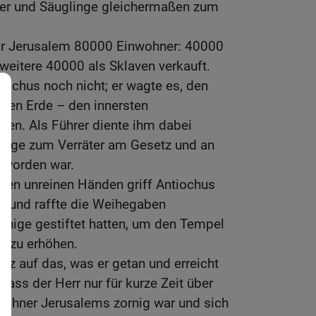
der und Säuglinge gleichermaßen zum
rlor Jerusalem 80000 Einwohner: 40000
eitere 40000 als Sklaven verkauft.
ochus noch nicht; er wagte es, den
anzen Erde – den innersten
ten. Als Führer diente ihm dabei
lange zum Verräter am Gesetz und an
eworden war.
kten unreinen Händen griff Antiochus
n und raffte die Weihegaben
nige gestiftet hatten, um den Tempel
z zu erhöhen.
olz auf das, was er getan und erreicht
 dass der Herr nur für kurze Zeit über
wohner Jerusalems zornig war und sich