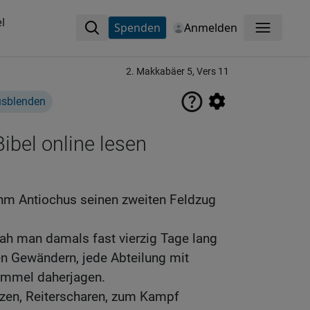
l
Spenden
Anmelden
Menü
2. Makkabäer 5, Vers 11
usblenden
ibel online lesen
hm Antiochus seinen zweiten Feldzug
ah man damals fast vierzig Tage lang
en Gewändern, jede Abteilung mit
immel daherjagen.
tzen, Reiterscharen, zum Kampf