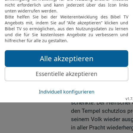
nicht um seinen Tempel
18
Wäre das Volk von Je
Schuld verstrickt gewese
bestraft worden. Ihm wär
Heliodor, der im Auftra
inspizieren sollte: Mit 
ausgetrieben worden.
19
Aber der Herr hatte s
erwählt, sondern den Te
20
Deshalb musste der T
von dem das Volk getroff
wieder an all dem Guten 
schenkte. Der Herrscher 
den Tempel schutzlos pr
seinem Volk wieder ausg
in aller Pracht wiederherg