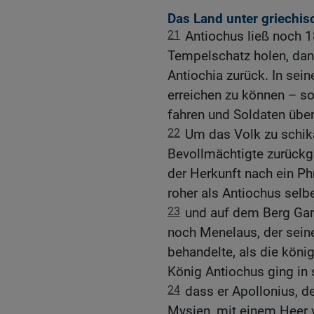
Das Land unter griechis
21
Antiochus ließ noch 
Tempelschatz holen, dan
Antiochia zurück. In sei
erreichen zu können – s
fahren und Soldaten übe
22
Um das Volk zu schika
Bevollmächtigte zurückge
der Herkunft nach ein Ph
roher als Antiochus selbe
23
und auf dem Berg Gar
noch Menelaus, der sein
behandelte, als die köni
König Antiochus ging in
24
dass er Apollonius, d
Mysien, mit einem Heer