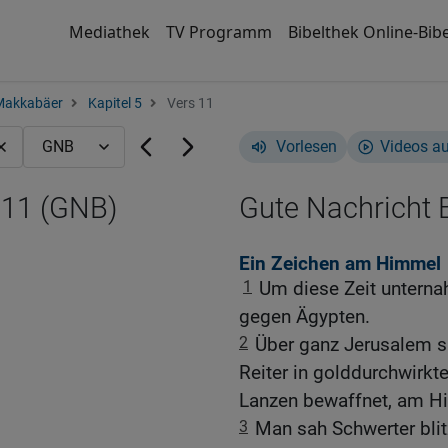
Mediathek
TV Programm
Bibelthek Online-Bibe
Makkabäer
Kapitel 5
Vers 11
Vorlesen
Videos a
,11 (GNB)
Gute Nachricht B
Ein Zeichen am Himmel
1
Um diese Zeit unterna
gegen Ägypten.
2
Über ganz Jerusalem s
Reiter in golddurchwirkt
Lanzen bewaffnet, am H
3
Man sah Schwerter bli