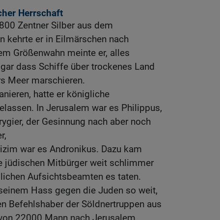
cher Herrschaft
1800 Zentner Silber aus dem
n kehrte er in Eilmärschen nach
nem Größenwahn meinte er, alles
ogar dass Schiffe über trockenes Land
rs Meer marschieren.
nieren, hatte er königliche
lassen. In Jerusalem war es Philippus,
rygier, der Gesinnung nach aber noch
r,
izim war es Andronikus. Dazu kam
e jüdischen Mitbürger weit schlimmer
glichen Aufsichtsbeamten es taten.
 seinem Hass gegen die Juden so weit,
en Befehlshaber der Söldnertruppen aus
 von 22000 Mann nach Jerusalem