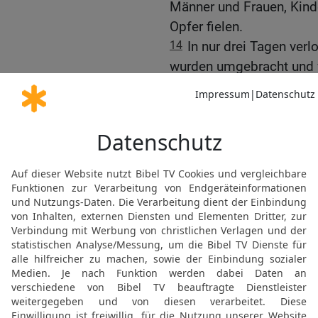
Männer und Frauen, Kin
Opfer fielen.
14
In nur drei Tagen ve
wurden umgebracht und w
15
Doch das genügte Anti
heiligsten Ort auf der g
Tempelbereich – zu betre
Menelaus, der ja schon 
seinem Volk und Land g
16
Mit seinen blutbeflec
nach den heiligen Geräte
zusammen, die andere Kö
zu ehren und seinen Glan
17
Antiochus war sehr st
hatte. Er wusste ja nicht,
die Verfehlungen der Be