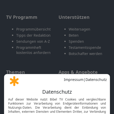
TV Programm
Unterstützen
Programmübersicht
Weitersagen
Tipps der Redaktion
Beten
Sendungen von A-Z
Spenden
Programmheft
Testamentsspende
kostenlos anfordern
Botschafter werden
Themen
Apps & Angebote
Gott und Bibel erklärt
Newsletter
Feiertage
Mobile App
Interviews
Kids App
Neuigkeiten
Smart TV
HbbTV